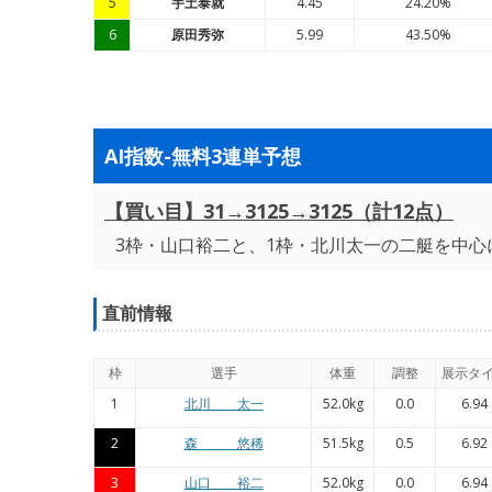
5
宇土泰就
4.45
24.20%
6
原田秀弥
5.99
43.50%
AI指数-無料3連単予想
【買い目】31→3125→3125（計12点）
3枠・山口裕二と、1枠・北川太一の二艇を中心
直前情報
枠
選手
体重
調整
展示タ
1
北川 太一
52.0kg
0.0
6.94
2
森 悠稀
51.5kg
0.5
6.92
3
山口 裕二
52.0kg
0.0
6.94