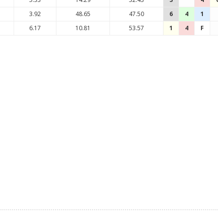
3.92
48.65
47.50
6
4
1
6.17
10.81
53.57
1
4
F