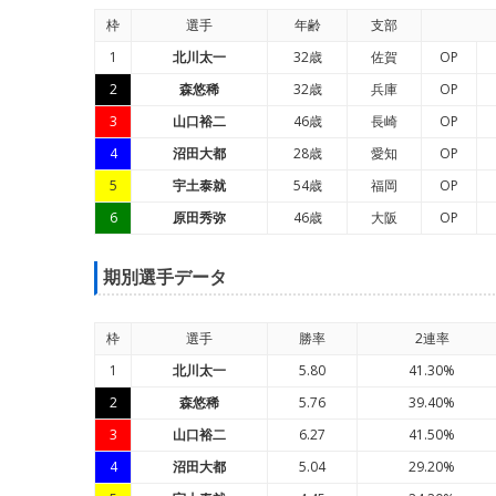
枠
選手
年
齢
支部
1
北川太一
32歳
佐賀
OP
2
森悠稀
32歳
兵庫
OP
3
山口裕二
46歳
長崎
OP
4
沼田大都
28歳
愛知
OP
5
宇土泰就
54歳
福岡
OP
6
原田秀弥
46歳
大阪
OP
期別選手データ
枠
選手
勝率
2連率
1
北川太一
5.80
41.30%
2
森悠稀
5.76
39.40%
3
山口裕二
6.27
41.50%
4
沼田大都
5.04
29.20%