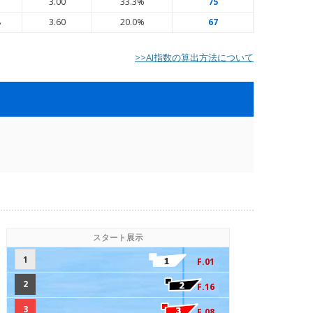
5
3.00
33.3%
75
8
3.60
20.0%
67
>>AI指数の算出方法について
スタート展示
1
F.01
2
F.16
3
F.08