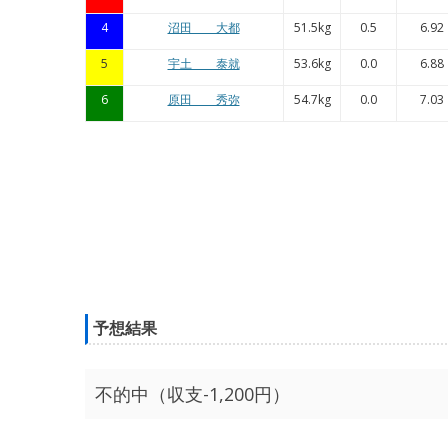
4
沼田 大都
51.5kg
0.5
6.92
5
宇土 泰就
53.6kg
0.0
6.88
6
原田 秀弥
54.7kg
0.0
7.03
予想結果
不的中（収支-1,200円）