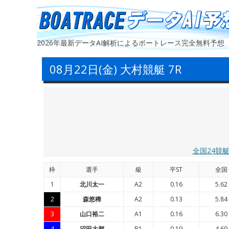
2026年最新データAI解析によるボートレース完全無料予想
08月22日(金) 大村競艇 7R
全国24競
枠
選手
級
平ST
全国
1
北川太一
A2
0.16
5.62
2
森悠稀
A2
0.13
5.84
3
山口裕二
A1
0.16
6.30
4
沼田大都
B1
0.19
4.69