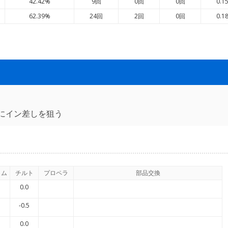
42.42%
9回
0回
0回
0.1
62.39%
24回
2回
0回
0.1
にイン差しを狙う
イム
チルト
プロペラ
部品交換
0.0
-0.5
0.0