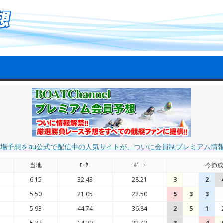
艇場予想をau公式で配信中の人気サイトが、ついに会員制プレミアム情
当地
ﾓｰﾀｰ
ﾎﾞｰﾄ
今節成
6.15
32.43
28.21
3
2
5.50
21.05
22.50
5
3
3
5.93
44.74
36.84
2
5
1
5.33
14.29
32.43
3
4