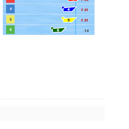
4
F.01
5
F.01
6
.14