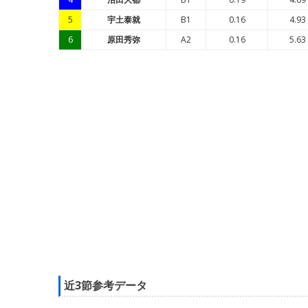
5
宇土泰就
B1
0.16
4.93
6
原田秀弥
A2
0.16
5.63
近3節参考データ