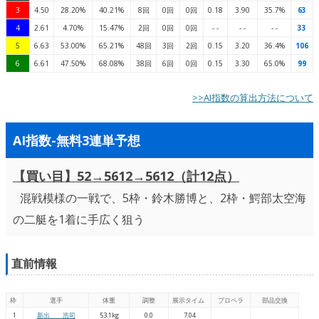
3
4.50
28.20%
40.21%
8回
0回
0回
0.18
3.90
35.7%
63
4
2.61
4.70%
15.47%
2回
0回
0回
- -
- -
- -
33
5
6.63
53.00%
65.21%
48回
3回
2回
0.15
3.20
36.4%
106
6
6.61
47.50%
68.08%
38回
6回
0回
0.15
3.30
65.0%
99
>>AI指数の算出方法について
AI指数-無料3連単予想
【買い目】52→5612→5612（計12点）
混戦模様の一戦で、5枠・鈴木勝博と、2枠・鰐部太空海
の二艇を1着に手広く狙う
直前情報
枠
選手
体重
調整
展示タイム
プロペラ
部品交換
1
新出 浩司
53.1kg
0.0
7.04