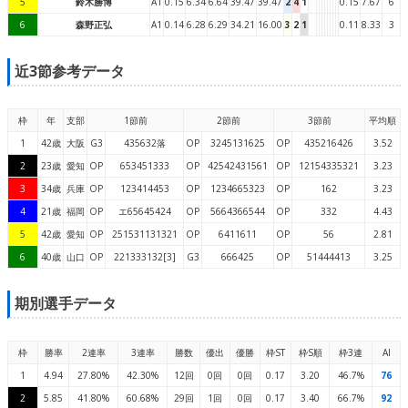
5
鈴木勝博
A1
0.15
6.34
6.64
39.47
39.47
2
4
1
0.15
7.67
6
6
森野正弘
A1
0.14
6.28
6.29
34.21
16.00
3
2
1
0.11
8.33
3
近3節参考データ
枠
年
支部
1節前
2節前
3節前
平均順
1
42歳
大阪
G3
435632落
OP
3245131625
OP
435216426
3.52
2
23歳
愛知
OP
653451333
OP
42542431561
OP
12154335321
3.23
3
34歳
兵庫
OP
123414453
OP
1234665323
OP
162
3.23
4
21歳
福岡
OP
エ65645424
OP
5664366544
OP
332
4.43
5
42歳
愛知
OP
251531131321
OP
6411611
OP
56
2.81
6
40歳
山口
OP
221333132[3]
G3
666425
OP
51444413
3.25
期別選手データ
枠
勝率
2連率
3連率
勝数
優出
優勝
枠ST
枠S順
枠3連
AI
1
4.94
27.80%
42.30%
12回
0回
0回
0.17
3.20
46.7%
76
2
5.85
41.80%
60.68%
29回
1回
0回
0.17
3.40
66.7%
92