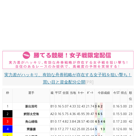
実力差がハッキリ、有効な舟券戦略が存在する女子戦を狙い撃ち！
買い目と資金配分公開
[PR]
枠
選手
級
平ST
全国
当地
ﾓｰﾀｰ
ﾎﾞｰﾄ
今節成績
今ST
得点
順
位
1
新出浩司
B1
0.16
5.07
4.33
32.43
21.74
3
6
2
0.16
5.00
23
2
鰐部太空海
A2
0.16
5.75
4.36
45.95
39.47
1
6
5
0.15
5.00
23
3
角山雄哉
B1
0.17
4.82
3.84
28.57
40.00
6
5
4
6
0.17
2.00
42
4
齊藤廉
B1
0.17
2.77
1.62
25.00
25.64
5
1
3
0.12
6.00
16