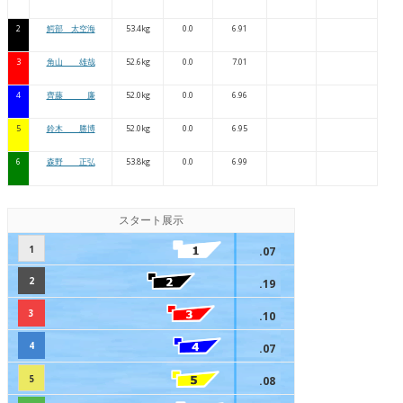
2
鰐部 太空海
53.4kg
0.0
6.91
3
角山 雄哉
52.6kg
0.0
7.01
4
齊藤 廉
52.0kg
0.0
6.96
5
鈴木 勝博
52.0kg
0.0
6.95
6
森野 正弘
53.8kg
0.0
6.99
スタート展示
1
.07
2
.19
3
.10
4
.07
5
.08