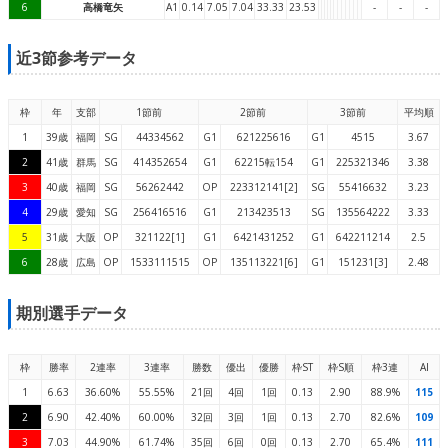
6
高橋竜矢
A1
0.14
7.05
7.04
33.33
23.53
-
-
-
近3節参考データ
枠
年
支部
1節前
2節前
3節前
平均順
1
39歳
福岡
SG
44334562
G1
621225616
G1
4515
3.67
2
41歳
群馬
SG
414352654
G1
62215転154
G1
225321346
3.38
3
40歳
福岡
SG
56262442
OP
223312141[2]
SG
55416632
3.23
4
29歳
愛知
SG
256416516
G1
213423513
SG
135564222
3.33
5
31歳
大阪
OP
321122[1]
G1
6421431252
G1
642211214
2.5
6
28歳
広島
OP
1533111515
OP
135113221[6]
G1
151231[3]
2.48
期別選手データ
枠
勝率
2連率
3連率
勝数
優出
優勝
枠ST
枠S順
枠3連
AI
1
6.63
36.60%
55.55%
21回
4回
1回
0.13
2.90
88.9%
115
2
6.90
42.40%
60.00%
32回
3回
1回
0.13
2.70
82.6%
109
3
7.03
44.90%
61.74%
35回
6回
0回
0.13
2.70
65.4%
111