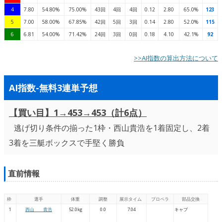
4
7.80
54.80%
75.00%
43回
4回
4回
0.12
2.80
65.0%
123
5
7.00
58.00%
67.85%
42回
5回
3回
0.14
2.80
52.0%
115
6
6.81
54.00%
71.42%
24回
3回
0回
0.18
4.10
42.1%
92
>>AI指数の算出方法について
AI指数-無料3連単予想
【買い目】1→453→453（計6点）
逃げ切り条件の揃った1枠・西山貴浩を1着固定し、2着
3着を三艇ボックスで手堅く勝負
直前情報
枠
選手
体重
調整
展示タイム
プロペラ
部品交換
1
西山 貴浩
52.0kg
0.0
7.04
キャブ