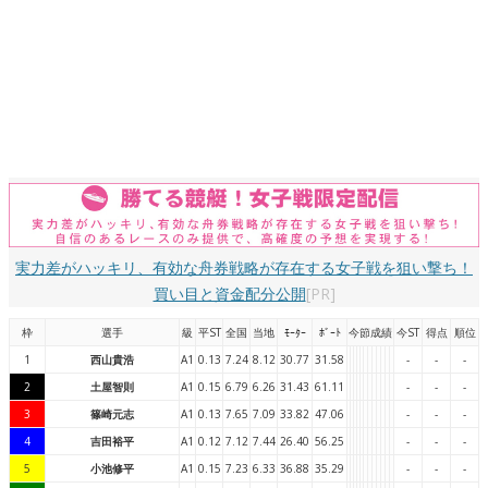
実力差がハッキリ、有効な舟券戦略が存在する女子戦を狙い撃ち！
買い目と資金配分公開
[PR]
枠
選手
級
平ST
全国
当地
ﾓｰﾀｰ
ﾎﾞｰﾄ
今節成績
今ST
得点
順位
1
西山貴浩
A1
0.13
7.24
8.12
30.77
31.58
-
-
-
2
土屋智則
A1
0.15
6.79
6.26
31.43
61.11
-
-
-
3
篠崎元志
A1
0.13
7.65
7.09
33.82
47.06
-
-
-
4
吉田裕平
A1
0.12
7.12
7.44
26.40
56.25
-
-
-
5
小池修平
A1
0.15
7.23
6.33
36.88
35.29
-
-
-