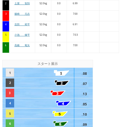
2
土屋 智則
52.0kg
0.0
6.99
3
篠崎 元志
52.0kg
0.0
7.00
4
吉田 裕平
52.0kg
0.0
6.91
5
小池 修平
52.0kg
0.0
7.03
6
高橋 竜矢
52.0kg
0.0
7.00
スタート展示
1
.08
2
.07
3
.13
4
.05
5
.10
6
.09