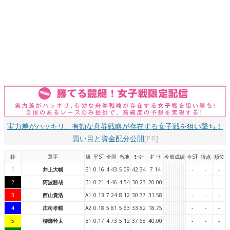
実力差がハッキリ、有効な舟券戦略が存在する女子戦を狙い撃ち！
買い目と資金配分公開
[PR]
枠
選手
級
平ST
全国
当地
ﾓｰﾀｰ
ﾎﾞｰﾄ
今節成績
今ST
得点
順位
1
井上大輔
B1
0.16
4.43
5.09
42.34
7.14
-
-
-
2
阿波勝哉
B1
0.21
4.46
4.54
30.23
20.00
-
-
-
3
西山貴浩
A1
0.13
7.24
8.12
30.77
31.58
-
-
-
4
庄司孝輔
A2
0.18
5.81
5.63
33.82
18.75
-
-
-
5
柳瀬幹太
B1
0.17
4.73
5.12
37.68
40.00
-
-
-