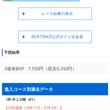
レース結果の表示
BOATRACE公式サイト出走表
予想結果
3連単的中 : 7,550円（収支6,350円）
進入コース別過去データ
1枠 井上大輔（B1）
【25年後期（25年11月～25年4月）】