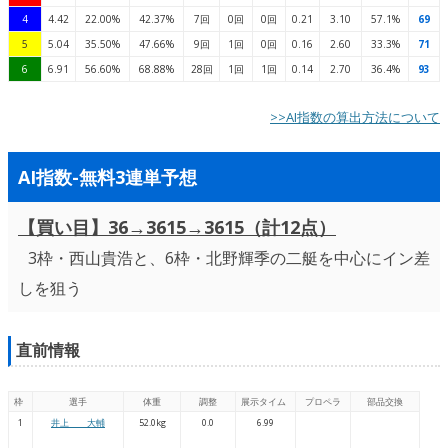
4
4.42
22.00%
42.37%
7回
0回
0回
0.21
3.10
57.1%
69
5
5.04
35.50%
47.66%
9回
1回
0回
0.16
2.60
33.3%
71
6
6.91
56.60%
68.88%
28回
1回
1回
0.14
2.70
36.4%
93
>>AI指数の算出方法について
AI指数-無料3連単予想
【買い目】36→3615→3615（計12点）
3枠・西山貴浩と、6枠・北野輝季の二艇を中心にイン差
しを狙う
直前情報
枠
選手
体重
調整
展示タイム
プロペラ
部品交換
1
井上 大輔
52.0kg
0.0
6.99