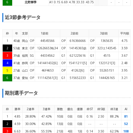
6
北野輝季
A1
0.15
6.69
4.78
33.33
43.75
-
-
-
近3節参考データ
枠
年
支部
1節前
2節前
3節前
平均順
1
40歳
岡山
OP
44545566
OP
616366666
OP
1365635
4.75
2
53歳
東京
OP
12626653転34
OP
14145365妨
OP
323エ143545
3.59
3
39歳
福岡
SG
44334562
G1
621225616
G1
4515
3.67
4
41歳
静岡
OP
141441432[6]
OP
15411211[5]
OP
1323121[3]
2.48
5
27歳
山口
OP
46F4653
OP
41262[6]
OP
55265151
3.95
6
37歳
愛知
OP
111142561[3]
G1
515652233
G1
144426165
3.21
期別選手データ
枠
勝率
2連率
3連率
勝数
優出
優勝
枠ST
枠S順
枠3連
AI
1
4.85
28.80%
47.42%
10回
0回
0回
0.16
2.50
88.2%
81
2
4.59
30.00%
42.85%
13回
0回
0回
- -
- -
- -
52
3
6.63
36.60%
55.55%
21回
4回
1回
0.14
3.50
62.5%
108