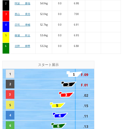
2
阿波 勝哉
54.9kg
0.0
6.98
3
西山 貴浩
52.0kg
0.0
7.00
4
庄司 孝輔
52.7kg
0.0
6.91
5
柳瀬 幹太
53.4kg
0.0
6.95
6
北野 輝季
53.2kg
0.0
6.89
スタート展示
1
F.09
2
F.01
3
.02
5
.15
4
.11
6
.13