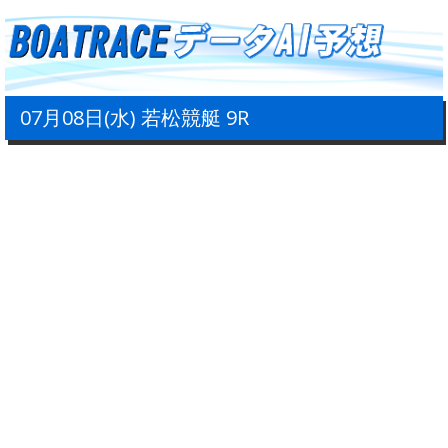
07月08日(水) 若松競艇 9R