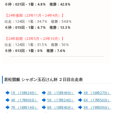
６枠：021回 - 1着：4.8％ 複勝：42.8％
【24年後期（23年11月～24年4月）】
出走：124回 - 1着：34.7％ 複勝：54.8％
６枠：015回 - 1着：6.7％ 複勝：13.3％
【24年前期（23年5月～23年10月）】
出走：124回 - 1着：31.5％ 複勝：50％
６枠：013回 - 1着：0％ 複勝：7.6％
若松競艇 シャボン玉石けん杯 ２日目出走表
1R （15時24分）
2R （15時49分）
3R （16時27分）
4R （17時00分）
5R （17時24分）
6R （17時50分）
7R （18時14分）
8R （18時40分）
9R （19時09分）