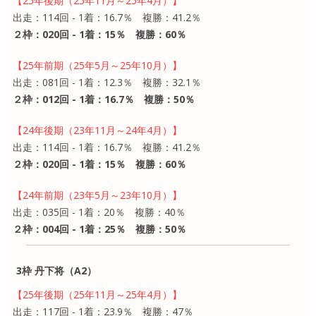
【25年後期（25年11月～25年4月）】
出走：114回 - 1着：16.7％ 複勝：41.2％
２枠：020回 - 1着：15％ 複勝：60％
【25年前期（25年5月～25年10月）】
出走：081回 - 1着：12.3％ 複勝：32.1％
２枠：012回 - 1着：16.7％ 複勝：50％
【24年後期（23年11月～24年4月）】
出走：114回 - 1着：16.7％ 複勝：41.2％
２枠：020回 - 1着：15％ 複勝：60％
【24年前期（23年5月～23年10月）】
出走：035回 - 1着：20％ 複勝：40％
２枠：004回 - 1着：25％ 複勝：50％
3枠 丹下将（A2）
【25年後期（25年11月～25年4月）】
出走：117回 - 1着：23.9％ 複勝：47％