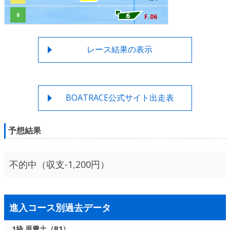
6
F.06
レース結果の表示
BOATRACE公式サイト出走表
予想結果
不的中（収支-1,200円）
進入コース別過去データ
1枠 原豊土（B1）