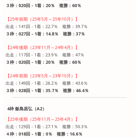
３枠：020回 - 1着：20％ 複勝：60％
【25年前期（25年5月～25年10月）】
出走：141回 - 1着：22.7％ 複勝：39.7％
３枠：027回 - 1着：14.8％ 複勝：37％
【24年後期（23年11月～24年4月）】
出走：117回 - 1着：23.9％ 複勝：47％
３枠：020回 - 1着：20％ 複勝：60％
【24年前期（23年5月～23年10月）】
出走：149回 - 1着：26.2％ 複勝：43.6％
３枠：028回 - 1着：35.7％ 複勝：46.4％
4枠 飯島昌弘（A2）
【25年後期（25年11月～25年4月）】
出走：129回 - 1着：27.1％ 複勝：50.3％
４枠：018回 - 1着：0％ 複勝：16.6％