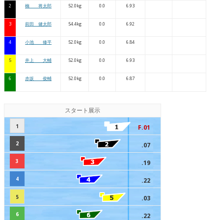
2
楠 将太郎
52.0kg
0.0
6.93
3
前田 健太郎
54.4kg
0.0
6.92
4
小池 修平
52.0kg
0.0
6.84
5
井上 大輔
52.0kg
0.0
6.93
6
赤坂 俊輔
52.0kg
0.0
6.87
スタート展示
1
F.01
2
.07
3
.19
4
.22
5
.03
6
.22