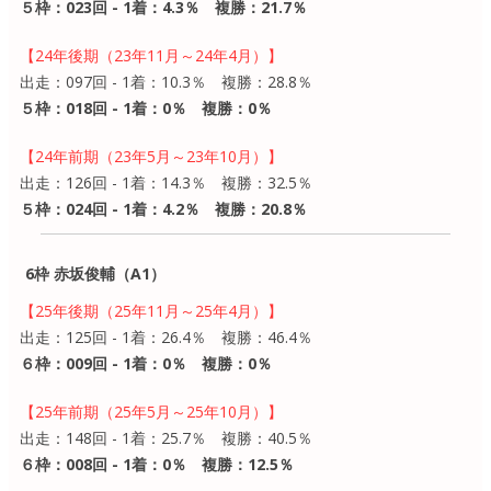
５枠：023回 - 1着：4.3％ 複勝：21.7％
【24年後期（23年11月～24年4月）】
出走：097回 - 1着：10.3％ 複勝：28.8％
５枠：018回 - 1着：0％ 複勝：0％
【24年前期（23年5月～23年10月）】
出走：126回 - 1着：14.3％ 複勝：32.5％
５枠：024回 - 1着：4.2％ 複勝：20.8％
6枠 赤坂俊輔（A1）
【25年後期（25年11月～25年4月）】
出走：125回 - 1着：26.4％ 複勝：46.4％
６枠：009回 - 1着：0％ 複勝：0％
【25年前期（25年5月～25年10月）】
出走：148回 - 1着：25.7％ 複勝：40.5％
６枠：008回 - 1着：0％ 複勝：12.5％