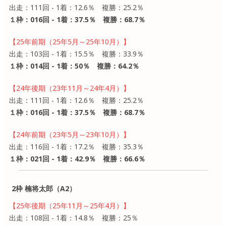
出走：111回 - 1着：12.6％ 複勝：25.2％
１枠：016回 - 1着：37.5％ 複勝：68.7％
【25年前期（25年5月～25年10月）】
出走：103回 - 1着：15.5％ 複勝：33.9％
１枠：014回 - 1着：50％ 複勝：64.2％
【24年後期（23年11月～24年4月）】
出走：111回 - 1着：12.6％ 複勝：25.2％
１枠：016回 - 1着：37.5％ 複勝：68.7％
【24年前期（23年5月～23年10月）】
出走：116回 - 1着：17.2％ 複勝：35.3％
１枠：021回 - 1着：42.9％ 複勝：66.6％
2枠 楠将太郎（A2）
【25年後期（25年11月～25年4月）】
出走：108回 - 1着：14.8％ 複勝：25％