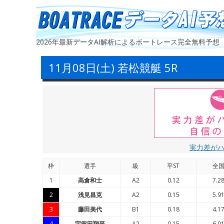
2026年最新データAI解析によるボートレース完全無料予想
11月08日(土) 若松競艇 5R
実力差が
枠
選手
級
平ST
全
1
高倉和士
A2
0.12
7.2
2
浅見昌克
A2
0.15
5.9
3
藤田美代
B1
0.18
4.1
4
宇留田翔平
A2
0.15
6.0