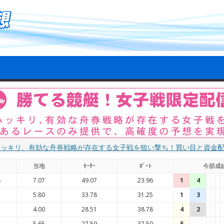
ハッキリ、有効な舟券戦略が存在する女子戦を狙い撃ち！買い目と資金
国
当地
ﾓｰﾀｰ
ﾎﾞｰﾄ
今節成
8
7.07
49.07
23.96
1
4
1
5.80
33.78
31.25
1
3
7
4.00
28.51
38.78
4
2
1
5.65
27.59
37.50
5