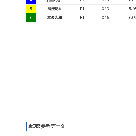
5
湯淺紀香
B1
0.19
5.4
6
本多宏和
B1
0.16
6.0
近3節参考データ