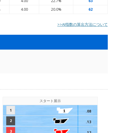
0
4.00
22.7%
63
8
4.00
20.0%
62
>>AI指数の算出方法について
スタート展示
1
.08
2
.13
3
.12