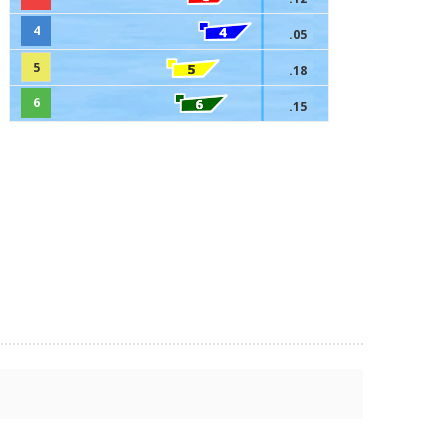
4
.05
5
.18
6
.15