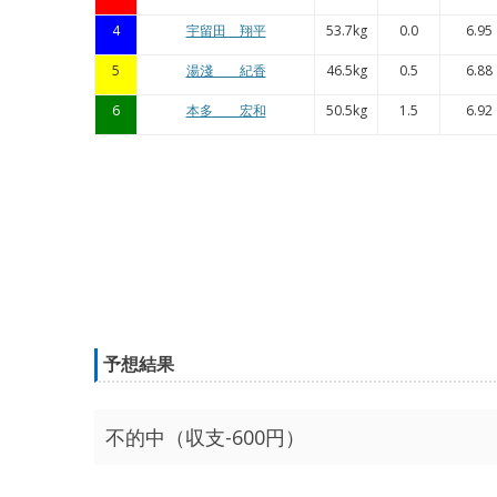
4
宇留田 翔平
53.7kg
0.0
6.95
5
湯淺 紀香
46.5kg
0.5
6.88
6
本多 宏和
50.5kg
1.5
6.92
予想結果
不的中（収支-600円）