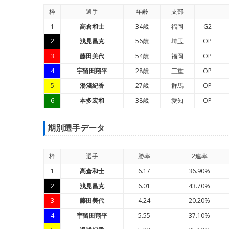
枠
選手
年
齢
支部
1
高倉和士
34歳
福岡
G2
2
浅見昌克
56歳
埼玉
OP
3
藤田美代
54歳
福岡
OP
4
宇留田翔平
28歳
三重
OP
5
湯淺紀香
27歳
群馬
OP
6
本多宏和
38歳
愛知
OP
期別選手データ
枠
選手
勝率
2連率
1
高倉和士
6.17
36.90%
2
浅見昌克
6.01
43.70%
3
藤田美代
4.24
20.20%
4
宇留田翔平
5.55
37.10%