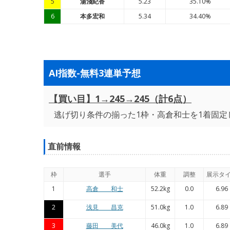
5
湯淺紀香
5.23
35.10%
6
本多宏和
5.34
34.40%
AI指数-無料3連単予想
【買い目】1→245→245（計6点）
逃げ切り条件の揃った1枠・高倉和士を1着固定
直前情報
枠
選手
体重
調整
展示タ
1
高倉 和士
52.2kg
0.0
6.96
2
浅見 昌克
51.0kg
1.0
6.89
3
藤田 美代
46.0kg
1.0
6.89