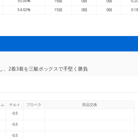
50.00%
16回
0回
0回
0.2
54.02%
15回
0回
0回
0.1
し、2着3着を三艇ボックスで手堅く勝負
イム
チルト
プロペラ
部品交換
-0.5
-0.5
-0.5