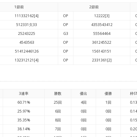
1節前
2節前
111332162[4]
OP
12222[3]
512331欠33
OP
4353543412
25243225
G3
55564464
4543563
OP
361245522
51412446126
OP
156143151
132312121[4]
OP
2331361[2]
3連率
勝数
優出
優勝
枠S
60.71%
25回
4回
1回
0.1
25.97%
6回
0回
0回
0.1
35.35%
8回
0回
0回
0.1
38.14%
7回
0回
0回
0.2