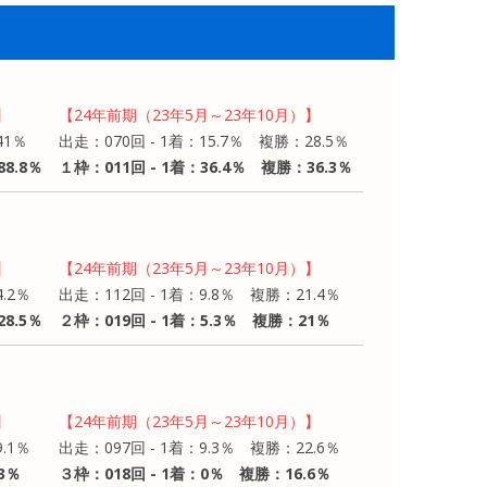
】
【24年前期（23年5月～23年10月）】
41％
出走：070回 - 1着：15.7％ 複勝：28.5％
8.8％
１枠：011回 - 1着：36.4％ 複勝：36.3％
】
【24年前期（23年5月～23年10月）】
.2％
出走：112回 - 1着：9.8％ 複勝：21.4％
8.5％
２枠：019回 - 1着：5.3％ 複勝：21％
】
【24年前期（23年5月～23年10月）】
.1％
出走：097回 - 1着：9.3％ 複勝：22.6％
3％
３枠：018回 - 1着：0％ 複勝：16.6％