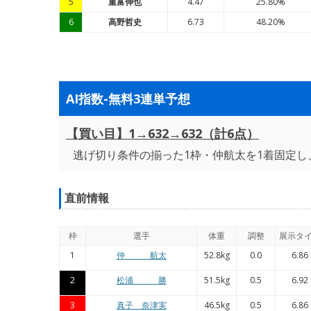
5
重富伸也
4.47
25.80%
6
高野哲史
6.73
48.20%
AI指数-無料3連単予想
【買い目】1→632→632（計6点）
逃げ切り条件の揃った1枠・仲航太を1着固定し
直前情報
枠
選手
体重
調整
展示タ
1
仲 航太
52.8kg
0.0
6.86
2
松浦 勝
51.5kg
0.5
6.92
3
真子 奈津実
46.5kg
0.5
6.86