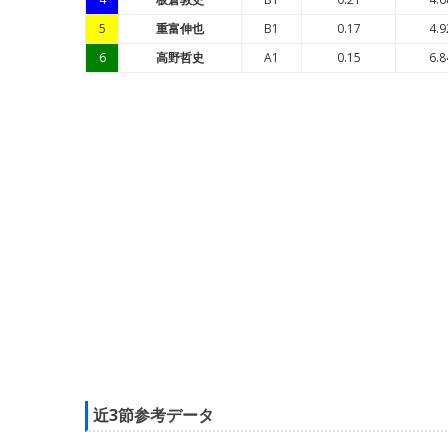
5
重富伸也
B1
0.17
4.9
6
高野哲史
A1
0.15
6.8
近3節参考データ