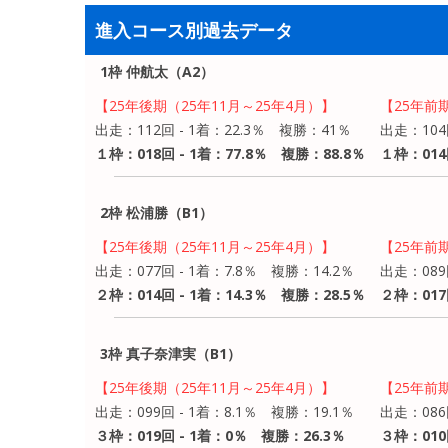
進入コース別過去データ
1枠 仲航太（A2）
【25年後期（25年11月～25年4月）】
【25年前
出走：112回 - 1着：22.3％ 複勝：41％
出走：104
１枠：018回 - 1着：77.8％ 複勝：88.8％
１枠：014
2枠 松浦勝（B1）
【25年後期（25年11月～25年4月）】
【25年前
出走：077回 - 1着：7.8％ 複勝：14.2％
出走：089
２枠：014回 - 1着：14.3％ 複勝：28.5％
２枠：017
3枠 真子奈津実（B1）
【25年後期（25年11月～25年4月）】
【25年前
出走：099回 - 1着：8.1％ 複勝：19.1％
出走：086
３枠：019回 - 1着：0％ 複勝：26.3％
３枠：010