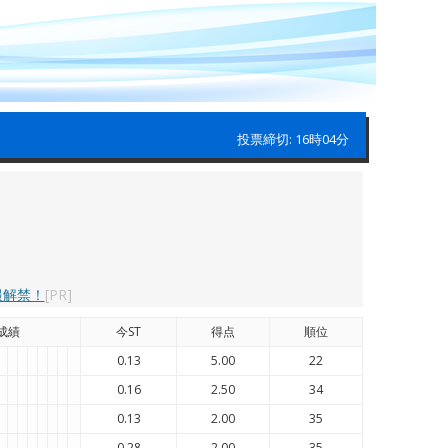
投票締切: 16時04分
報解禁！
[PR]
成績
今ST
得点
順位
0.13
5.00
22
0.16
2.50
34
0.13
2.00
35
0.28
2.00
35