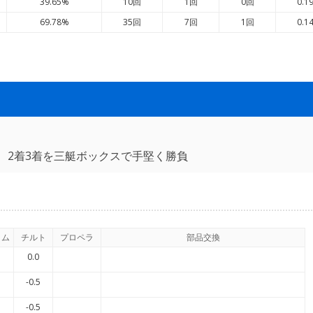
39.65%
10回
1回
0回
0.1
69.78%
35回
7回
1回
0.1
、2着3着を三艇ボックスで手堅く勝負
イム
チルト
プロペラ
部品交換
0.0
-0.5
-0.5