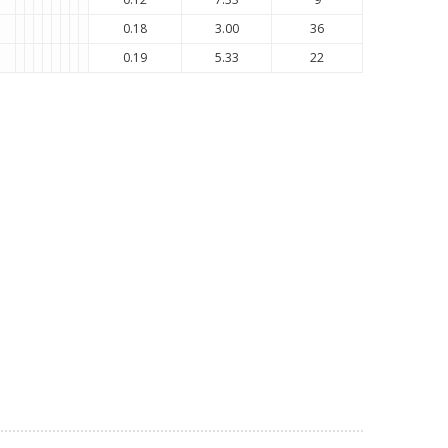
0.18
3.00
36
0.19
5.33
22