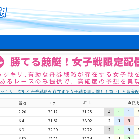
ハッキリ、有効な舟券戦略が存在する女子戦を狙い撃ち！買い目と資金
当地
ﾓｰﾀｰ
ﾎﾞｰﾄ
今節成
7.20
30.17
31.25
4
1
1
6.41
31.67
38.92
2
3
3
6.91
32.39
32.72
2
1
3
6.52
43.27
33.74
2
4
2