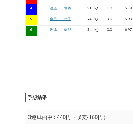
4
渡邉 和将
51.0kg
1.0
6.78
5
金田 幸子
44.0kg
3.0
6.93
6
岩津 徹郎
54.4kg
0.0
6.97
予想結果
3連単的中 : 440円（収支-160円）