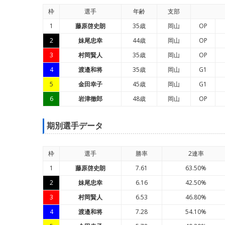
枠
選手
年
齢
支部
1
藤原啓史朗
35歳
岡山
OP
2
妹尾忠幸
44歳
岡山
OP
3
村岡賢人
35歳
岡山
OP
4
渡邉和将
35歳
岡山
G1
5
金田幸子
45歳
岡山
G1
6
岩津徹郎
48歳
岡山
OP
期別選手データ
枠
選手
勝率
2連率
1
藤原啓史朗
7.61
63.50%
2
妹尾忠幸
6.16
42.50%
3
村岡賢人
6.53
46.80%
4
渡邉和将
7.28
54.10%