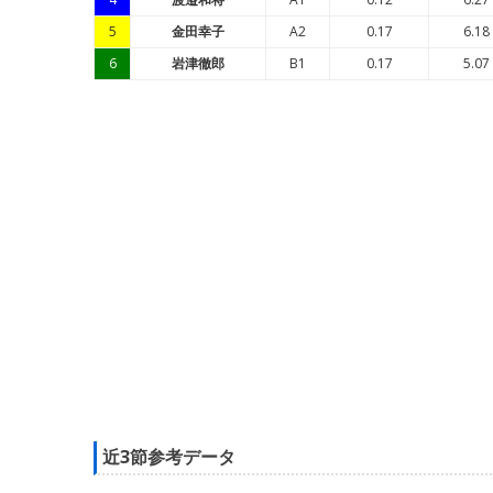
5
金田幸子
A2
0.17
6.18
6
岩津徹郎
B1
0.17
5.07
近3節参考データ