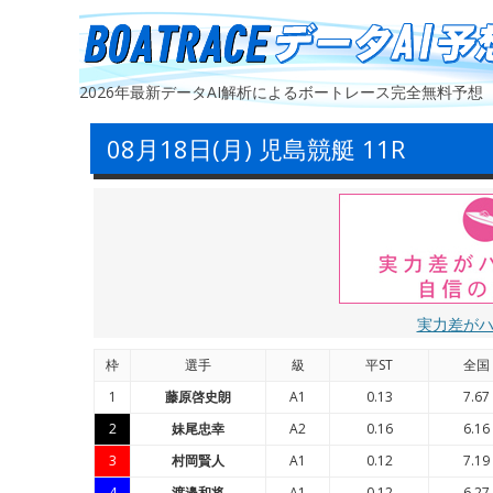
2026年最新データAI解析によるボートレース完全無料予想
08月18日(月) 児島競艇 11R
実力差が
枠
選手
級
平ST
全国
1
藤原啓史朗
A1
0.13
7.67
2
妹尾忠幸
A2
0.16
6.16
3
村岡賢人
A1
0.12
7.19
4
渡邉和将
A1
0.12
6.27