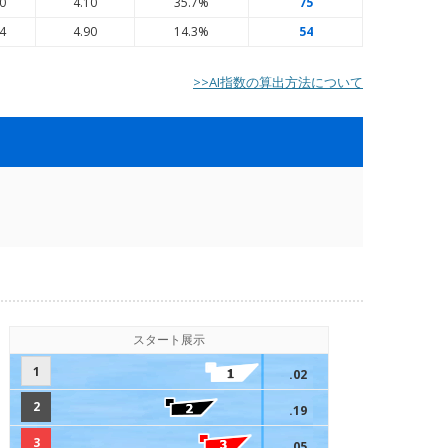
0
4.10
35.7%
75
4
4.90
14.3%
54
>>AI指数の算出方法について
スタート展示
1
.02
2
.19
3
.05