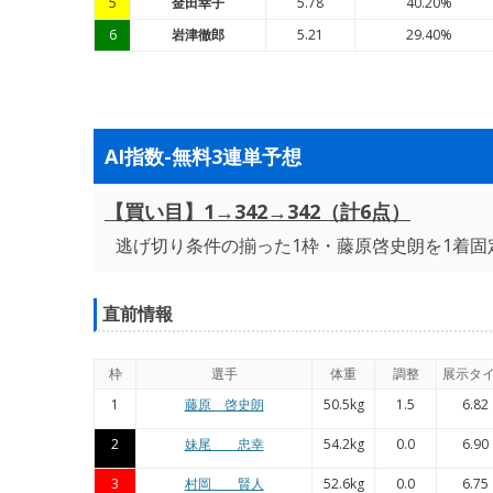
5
金田幸子
5.78
40.20%
6
岩津徹郎
5.21
29.40%
AI指数-無料3連単予想
【買い目】1→342→342（計6点）
逃げ切り条件の揃った1枠・藤原啓史朗を1着固
直前情報
枠
選手
体重
調整
展示タ
1
藤原 啓史朗
50.5kg
1.5
6.82
2
妹尾 忠幸
54.2kg
0.0
6.90
3
村岡 賢人
52.6kg
0.0
6.75