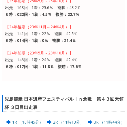
【25年前期（25年5月～25年10月）】
出走：168回 - 1着：25.6％ 複勝：48.2％
６枠：022回 - 1着：4.5％ 複勝：22.7％
【24年後期（23年11月～24年4月）】
出走：141回 - 1着：22％ 複勝：42.5％
６枠：014回 - 1着：0％ 複勝：21.4％
【24年前期（23年5月～23年10月）】
出走：146回 - 1着：24％ 複勝：42.4％
６枠：017回 - 1着：11.8％ 複勝：17.6％
児島競艇 日本遺産フェスティバルｉｎ倉敷 第４３回天領
杯 ３日目出走表
1R （10時45分）
2R （11時13分）
3R （11時44分）