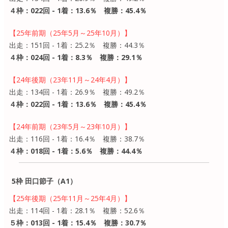
４枠：022回 - 1着：13.6％ 複勝：45.4％
【25年前期（25年5月～25年10月）】
出走：151回 - 1着：25.2％ 複勝：44.3％
４枠：024回 - 1着：8.3％ 複勝：29.1％
【24年後期（23年11月～24年4月）】
出走：134回 - 1着：26.9％ 複勝：49.2％
４枠：022回 - 1着：13.6％ 複勝：45.4％
【24年前期（23年5月～23年10月）】
出走：116回 - 1着：16.4％ 複勝：38.7％
４枠：018回 - 1着：5.6％ 複勝：44.4％
5枠 田口節子（A1）
【25年後期（25年11月～25年4月）】
出走：114回 - 1着：28.1％ 複勝：52.6％
５枠：013回 - 1着：15.4％ 複勝：30.7％