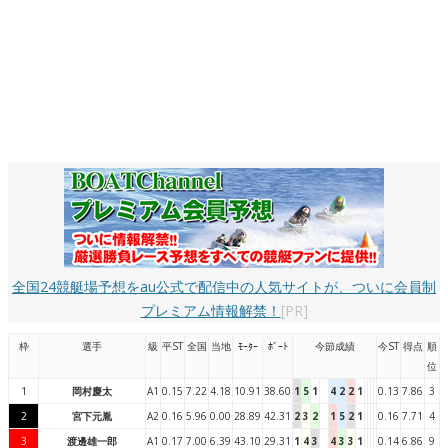
全国24競艇場予想をau公式で配信中の人気サイトが、ついに会員制
プレミアム情報解禁！
[PR]
枠
選手
級
平ST
全国
当地
ﾓｰﾀｰ
ﾎﾞｰﾄ
今節成績
今ST
得点
順
位
1
岡村慶太
A1
0.15
7.22
4.18
10.91
38.60
1
5
1
4
2
2
1
0.13
7.86
3
2
宮下元胤
A2
0.16
5.96
0.00
28.89
42.31
2
3
2
1
5
2
1
0.16
7.71
4
3
渡邊雄一郎
A1
0.17
7.00
6.39
43.10
29.31
1
4
3
4
3
3
1
0.14
6.86
9