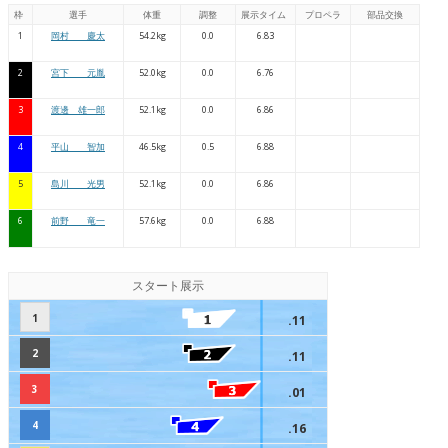
枠
選手
体重
調整
展示タイム
プロペラ
部品交換
1
岡村 慶太
54.2kg
0.0
6.83
2
宮下 元胤
52.0kg
0.0
6.76
3
渡邊 雄一郎
52.1kg
0.0
6.86
4
平山 智加
46.5kg
0.5
6.88
5
島川 光男
52.1kg
0.0
6.86
6
前野 竜一
57.6kg
0.0
6.88
スタート展示
1
.11
2
.11
3
.01
4
.16