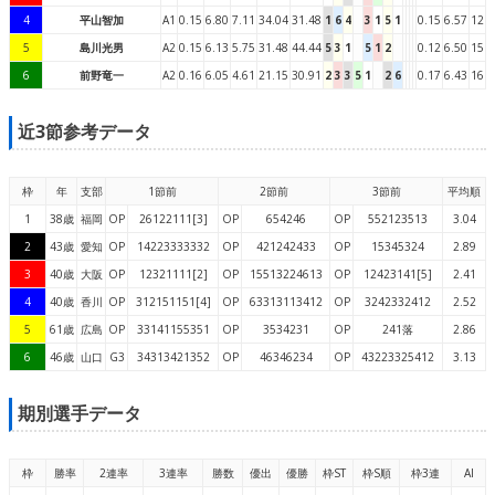
4
平山智加
A1
0.15
6.80
7.11
34.04
31.48
1
6
4
3
1
5
1
0.15
6.57
12
5
島川光男
A2
0.15
6.13
5.75
31.48
44.44
5
3
1
5
1
2
0.12
6.50
15
6
前野竜一
A2
0.16
6.05
4.61
21.15
30.91
2
3
3
5
1
2
6
0.17
6.43
16
近3節参考データ
枠
年
支部
1節前
2節前
3節前
平均順
1
38歳
福岡
OP
26122111[3]
OP
654246
OP
552123513
3.04
2
43歳
愛知
OP
14223333332
OP
421242433
OP
15345324
2.89
3
40歳
大阪
OP
12321111[2]
OP
15513224613
OP
12423141[5]
2.41
4
40歳
香川
OP
312151151[4]
OP
63313113412
OP
3242332412
2.52
5
61歳
広島
OP
33141155351
OP
3534231
OP
241落
2.86
6
46歳
山口
G3
34313421352
OP
46346234
OP
43223325412
3.13
期別選手データ
枠
勝率
2連率
3連率
勝数
優出
優勝
枠ST
枠S順
枠3連
AI