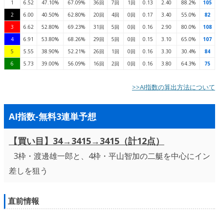
1
6.52
47.10%
67.09%
36回
7回
1回
0.13
2.40
88.2%
105
2
6.00
40.50%
62.80%
20回
4回
0回
0.17
3.40
55.0%
82
3
6.62
52.80%
69.23%
31回
5回
0回
0.16
2.90
80.0%
108
4
6.91
53.80%
68.26%
29回
5回
0回
0.15
3.10
65.0%
107
5
5.55
38.90%
52.21%
26回
1回
0回
0.16
3.30
30.4%
84
6
5.73
39.00%
56.09%
16回
2回
0回
0.16
3.80
64.3%
75
>>AI指数の算出方法について
AI指数-無料3連単予想
【買い目】34→3415→3415（計12点）
3枠・渡邊雄一郎と、4枠・平山智加の二艇を中心にイン
差しを狙う
直前情報