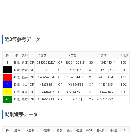
近3節参考データ
枠
年
支部
1節前
2節前
3節前
平均順
1
48歳
兵庫
OP
31132512[2]
OP
163241232[2]
G3
14454511311
2.53
2
40歳
佐賀
OP
16
OP
2144414
OP
3312455212
2.89
3
42歳
福井
OP
546664534
OP
514664452
OP
44136414
4.12
4
47歳
山口
OP
4123635
OP
466626565
OP
14431533
3.92
5
39歳
東京
OP
154444462
OP
651412566
OP
16642166
3.92
6
40歳
東京
OP
631661213
OP
33211[2]
OP
4352313526
3
期別選手データ
枠
勝率
2連率
3連率
勝数
優出
優勝
枠ST
枠S順
枠3連
AI