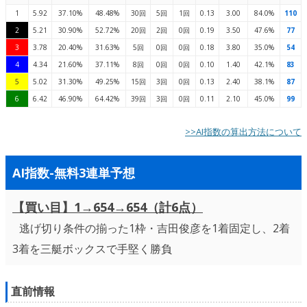
1
5.92
37.10%
48.48%
30回
5回
1回
0.13
3.00
84.0%
110
2
5.21
30.90%
52.72%
20回
2回
0回
0.19
3.50
47.6%
77
3
3.78
20.40%
31.63%
5回
0回
0回
0.18
3.80
35.0%
54
4
4.34
21.60%
37.11%
8回
0回
0回
0.10
1.40
42.1%
83
5
5.02
31.30%
49.25%
15回
3回
0回
0.13
2.40
38.1%
87
6
6.42
46.90%
64.42%
39回
3回
0回
0.11
2.10
45.0%
99
>>AI指数の算出方法について
AI指数-無料3連単予想
【買い目】1→654→654（計6点）
逃げ切り条件の揃った1枠・吉田俊彦を1着固定し、2着
3着を三艇ボックスで手堅く勝負
直前情報