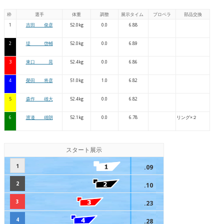
枠
選手
体重
調整
展示タイム
プロペラ
部品交換
1
吉田 俊彦
52.0kg
0.0
6.88
2
堤 啓輔
52.0kg
0.0
6.89
3
東口 晃
52.4kg
0.0
6.86
4
榮田 将彦
51.0kg
1.0
6.82
5
森作 雄大
52.4kg
0.0
6.82
6
渡邉 雄朗
52.1kg
0.0
6.78
リング×２
スタート展示
1
.09
2
.10
3
.23
4
.28