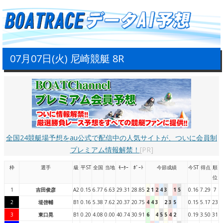
07月07日(火) 尼崎競艇 8R
全国24競艇場予想をau公式で配信中の人気サイトが、ついに会員制
プレミアム情報解禁！
[PR]
枠
選手
級
平ST
全国
当地
ﾓｰﾀｰ
ﾎﾞｰﾄ
今節成績
今ST
得点
順
位
1
吉田俊彦
A2
0.15
6.77
6.63
29.31
28.85
2
1
2
4
3
1
5
0.16
7.29
7
2
堤啓輔
B1
0.16
5.38
7.62
20.37
20.75
4
4
3
2
3
5
0.15
5.17
23
3
東口晃
B1
0.20
4.08
0.00
40.74
30.91
6
4
5
5
4
2
0.19
3.50
31