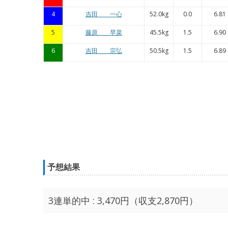
4
吉田 一心
52.0kg
0.0
6.81
5
藤原 早菜
45.5kg
1.5
6.90
6
吉田 宗弘
50.5kg
1.5
6.89
予想結果
3連単的中 : 3,470円（収支2,870円）