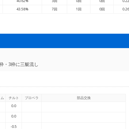
40.62%
3回
0回
0回
0.2
43.58%
7回
1回
0回
0.2
枠・3枠に三艇流し
イム
チルト
プロペラ
部品交換
0.0
0.0
-0.5