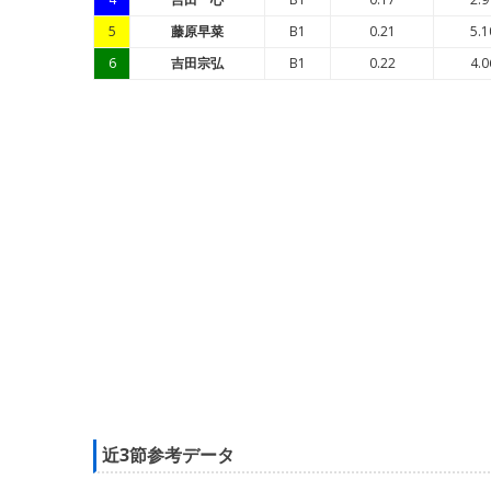
5
藤原早菜
B1
0.21
5.1
6
吉田宗弘
B1
0.22
4.0
近3節参考データ