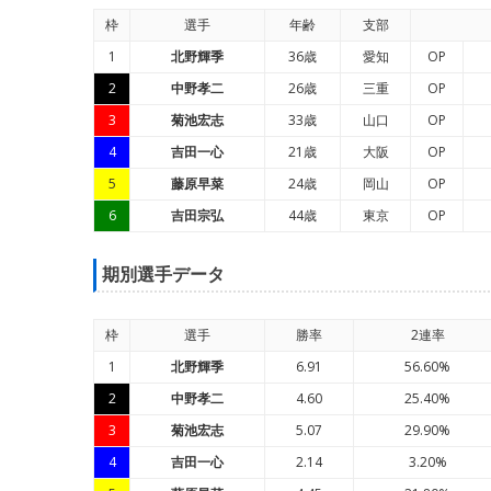
枠
選手
年
齢
支部
1
北野輝季
36歳
愛知
OP
2
中野孝二
26歳
三重
OP
3
菊池宏志
33歳
山口
OP
4
吉田一心
21歳
大阪
OP
5
藤原早菜
24歳
岡山
OP
6
吉田宗弘
44歳
東京
OP
期別選手データ
枠
選手
勝率
2連率
1
北野輝季
6.91
56.60%
2
中野孝二
4.60
25.40%
3
菊池宏志
5.07
29.90%
4
吉田一心
2.14
3.20%