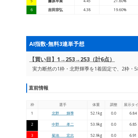
5
藤原早菜
4.45
21.80%
6
吉田宗弘
4.38
19.60%
AI指数-無料3連単予想
【買い目】1→253→253（計6点）
実力断然の1枠・北野輝季を1着固定で、2枠・5
直前情報
枠
選手
体重
調整
展示タ
1
北野 輝季
52.1kg
0.0
6.84
2
中野 孝二
53.9kg
0.0
6.85
3
菊池 宏志
52.9kg
0.0
6.91