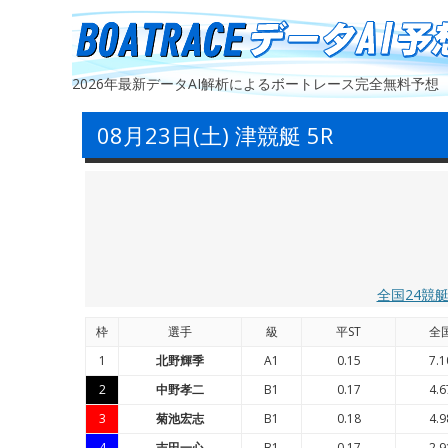
2026年最新データAI解析によるボートレース完全無料予想
08月23日(土) 津競艇 5R
全国24競
枠
選手
級
平ST
全
1
北野輝季
A1
0.15
7.1
2
中野孝二
B1
0.17
4.6
3
菊池宏志
B1
0.18
4.9
4
吉田一心
B1
0.17
2.9