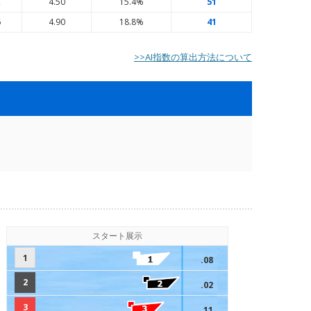
2
4.50
15.4%
51
6
4.90
18.8%
41
>>AI指数の算出方法について
スタート展示
1
.08
2
.02
3
.11