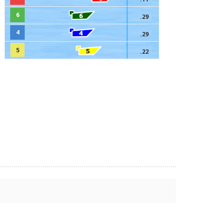
6
.29
4
.29
5
.22