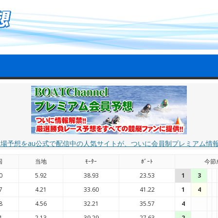
艇場予想をau公式で配信中の人気サイトが、ついに会員制プレミアム情
国
当地
ﾓｰﾀｰ
ﾎﾞｰﾄ
今節
0
5.92
38.93
23.53
1
3
7
4.21
33.60
41.22
1
4
8
4.56
32.21
35.57
4
1
2.13
39.29
27.63
2