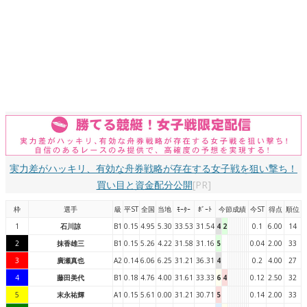
実力差がハッキリ、有効な舟券戦略が存在する女子戦を狙い撃ち！
買い目と資金配分公開
[PR]
枠
選手
級
平ST
全国
当地
ﾓｰﾀｰ
ﾎﾞｰﾄ
今節成績
今ST
得点
順位
1
石川諒
B1
0.15
4.95
5.30
33.53
31.54
4
2
0.1
6.00
14
2
抹香雄三
B1
0.15
5.26
4.22
31.58
31.16
5
0.04
2.00
33
3
廣瀬真也
A2
0.14
6.06
6.25
31.21
36.31
4
0.2
4.00
27
4
藤田美代
B1
0.18
4.76
4.00
31.61
33.33
6
4
0.12
2.50
32
5
末永祐輝
A1
0.15
5.61
0.00
31.21
30.71
5
0.14
2.00
33