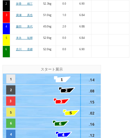
2
抹香 雄三
52.3kg
0.0
6.90
3
廣瀬 真也
51.0kg
1.0
6.84
4
藤田 美代
45.0kg
2.0
6.88
5
末永 祐輝
52.9kg
0.0
6.84
6
吉川 喜継
52.0kg
0.0
6.90
スタート展示
1
.14
2
.08
3
.15
5
.02
6
.16
4
.12