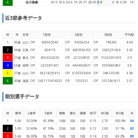
6
吉川喜継
A1
0.16
6.54
6.19
29.37
28.00
3
5
0.18
6.00
14
近3節参考データ
枠
年
支部
1節前
2節前
3節前
平均順
1
36歳
山口
OP
426553543
OP
41656254
OP
145265
4.04
2
39歳
広島
OP
424115
OP
4263556165
OP
2425231424
3.42
3
37歳
東京
OP
4553324233
OP
221234F33
OP
31322351415
2.9
4
53歳
福岡
OP
3223431421
G3
4424433621
OP
5555665463
3.6
5
37歳
山口
OP
36214235412
OP
615F333434
OP
346125345
3.38
6
43歳
滋賀
OP
2421115414323
OP
1332321
OP
5312361611
2.57
期別選手データ
枠
勝率
2連率
3連率
勝数
優出
優勝
枠ST
枠S順
枠3連
AI
1
5.06
33.00%
43.39%
14回
0回
0回
0.15
2.70
100.0%
84
2
5.09
32.60%
47.10%
25回
0回
0回
0.12
2.00
57.1%
82
3
5.66
36.00%
56.75%
16回
1回
0回
0.14
2.50
69.2%
89