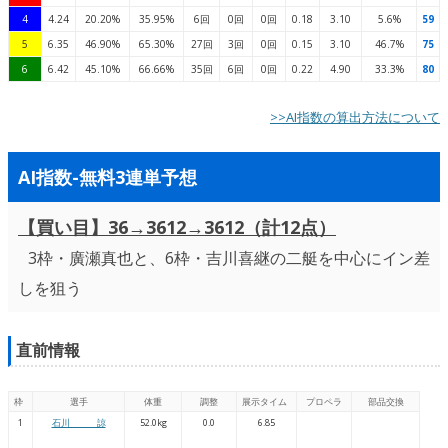
4
4.24
20.20%
35.95%
6回
0回
0回
0.18
3.10
5.6%
59
5
6.35
46.90%
65.30%
27回
3回
0回
0.15
3.10
46.7%
75
6
6.42
45.10%
66.66%
35回
6回
0回
0.22
4.90
33.3%
80
>>AI指数の算出方法について
AI指数-無料3連単予想
【買い目】36→3612→3612（計12点）
3枠・廣瀬真也と、6枠・吉川喜継の二艇を中心にイン差
しを狙う
直前情報
枠
選手
体重
調整
展示タイム
プロペラ
部品交換
1
石川 諒
52.0kg
0.0
6.85