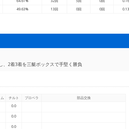
64.61%
32回
5回
0回
0.1
49.63%
13回
0回
0回
0.1
し、2着3着を三艇ボックスで手堅く勝負
イム
チルト
プロペラ
部品交換
0.0
0.0
0.0