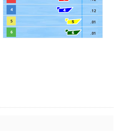
4
.12
5
.01
6
.01