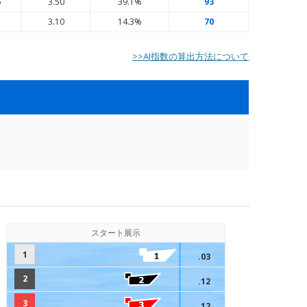
6
3.50
39.1%
93
3
3.10
14.3%
70
>>AI指数の算出方法について
スタート展示
1
.03
2
.12
3
.12