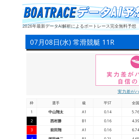
2026年最新データAI解析によるボートレース完全無料予想
07月08日(水) 常滑競艇 11R
実力差が
枠
選手
級
平ST
全
1
中山翔太
A1
0.14
5.7
2
西村勝
B1
0.16
4.3
3
前田翔
A1
0.16
6.7
4
塚田修二
B1
0.21
4.6