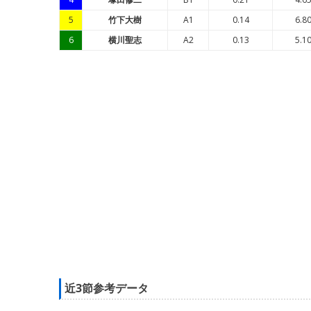
5
竹下大樹
A1
0.14
6.8
6
横川聖志
A2
0.13
5.1
近3節参考データ