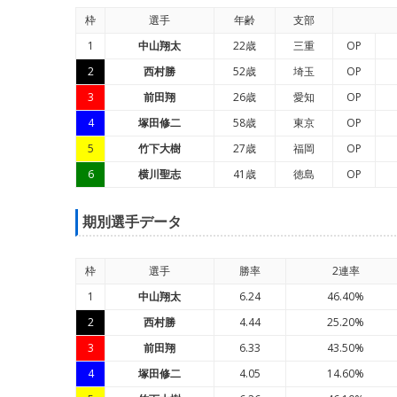
枠
選手
年
齢
支部
1
中山翔太
22歳
三重
OP
2
西村勝
52歳
埼玉
OP
3
前田翔
26歳
愛知
OP
4
塚田修二
58歳
東京
OP
5
竹下大樹
27歳
福岡
OP
6
横川聖志
41歳
徳島
OP
期別選手データ
枠
選手
勝率
2連率
1
中山翔太
6.24
46.40%
2
西村勝
4.44
25.20%
3
前田翔
6.33
43.50%
4
塚田修二
4.05
14.60%