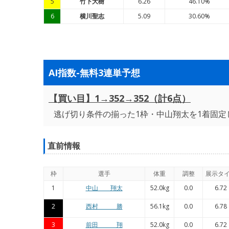
5
竹下大樹
6.26
46.10%
6
横川聖志
5.09
30.60%
AI指数-無料3連単予想
【買い目】1→352→352（計6点）
逃げ切り条件の揃った1枠・中山翔太を1着固定
直前情報
枠
選手
体重
調整
展示タ
1
中山 翔太
52.0kg
0.0
6.72
2
西村 勝
56.1kg
0.0
6.78
3
前田 翔
52.0kg
0.0
6.72