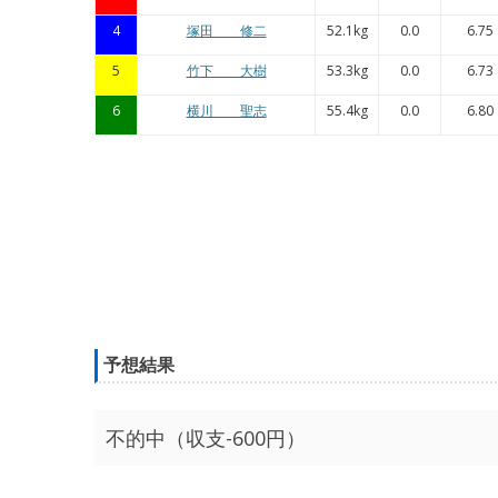
4
塚田 修二
52.1kg
0.0
6.75
5
竹下 大樹
53.3kg
0.0
6.73
6
横川 聖志
55.4kg
0.0
6.80
予想結果
不的中（収支-600円）