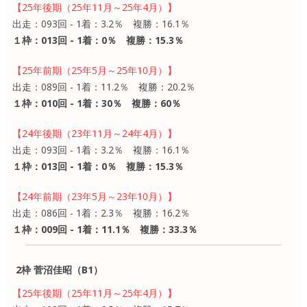
【25年後期（25年11月～25年4月）】
出走：093回 - 1着：3.2％ 複勝：16.1％
１枠：013回 - 1着：0％ 複勝：15.3％
【25年前期（25年5月～25年10月）】
出走：089回 - 1着：11.2％ 複勝：20.2％
１枠：010回 - 1着：30％ 複勝：60％
【24年後期（23年11月～24年4月）】
出走：093回 - 1着：3.2％ 複勝：16.1％
１枠：013回 - 1着：0％ 複勝：15.3％
【24年前期（23年5月～23年10月）】
出走：086回 - 1着：2.3％ 複勝：16.2％
１枠：009回 - 1着：11.1％ 複勝：33.3％
2枠 菅沼佳昭（B1）
【25年後期（25年11月～25年4月）】