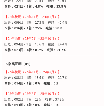
出走：122回 - 1着：20.5％ 複勝：42.6％
５枠：021回 - 1着：4.8％ 複勝：23.8％
【24年後期（23年11月～24年4月）】
出走：099回 - 1着：27.3％ 複勝：46.4％
５枠：016回 - 1着：25％ 複勝：50％
【24年前期（23年5月～23年10月）】
出走：094回 - 1着：10.6％ 複勝：24.4％
５枠：023回 - 1着：8.7％ 複勝：21.7％
6枠 萬正嗣（B1）
【25年後期（25年11月～25年4月）】
出走：088回 - 1着：13.6％ 複勝：22.7％
６枠：014回 - 1着：0％ 複勝：0％
【25年前期（25年5月～25年10月）】
出走：082回 - 1着：28％ 複勝：37.8％
６枠：013回 - 1着：0％ 複勝：0％