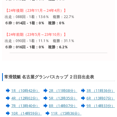
【24年後期（23年11月～24年4月）】
出走：088回 - 1着：13.6％ 複勝：22.7％
６枠：014回 - 1着：0％ 複勝：0％
【24年前期（23年5月～23年10月）】
出走：090回 - 1着：11.1％ 複勝：31.1％
６枠：016回 - 1着：0％ 複勝：6.2％
常滑競艇 名古屋グランパスカップ ２日目出走表
1R （10時42分）
2R （11時08分）
3R （11時36分）
4R （12時02分）
5R （12時35分）
6R （13時07分）
7R （13時40分）
8R （14時07分）
9R （14時33分）
10R （14時59分）
11R （15時36分）