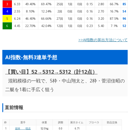
3
6.33
49.40%
69.47%
25回
1回
0回
0.15
2.80
66.7%
85
4
2.55
8.10%
12.24%
2回
0回
0回
0.16
2.70
16.7%
54
5
6.24
46.40%
66.66%
27回
1回
0回
0.16
3.20
87.5%
96
6
4.45
22.70%
42.04%
12回
1回
0回
0.23
5.40
7.1%
52
>>AI指数の算出方法について
AI指数-無料3連単予想
【買い目】52→5312→5312（計12点）
混戦模様の一戦で、5枠・中山翔太と、2枠・菅沼佳昭の
二艇を1着に手広く狙う
直前情報
枠
選手
体重
調整
展示タイム
プロペラ
部品交換
1
胡本 悟志
52.0kg
0.0
6.71