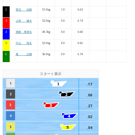
2
菅沼 佳昭
51.0kg
1.0
6.65
3
上田 健太
52.0kg
0.0
6.73
4
濱崎 寿里矢
49.3kg
0.0
6.68
5
中山 翔太
52.0kg
0.0
6.66
6
萬 正嗣
56.9kg
0.0
6.74
スタート展示
1
.17
2
.06
3
.27
4
.02
5
.04