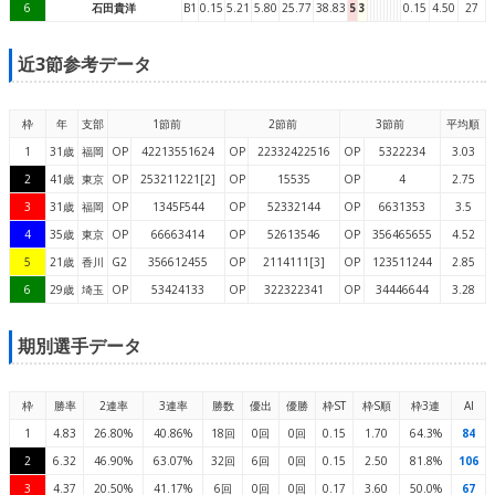
6
石田貴洋
B1
0.15
5.21
5.80
25.77
38.83
5
3
0.15
4.50
27
近3節参考データ
枠
年
支部
1節前
2節前
3節前
平均順
1
31歳
福岡
OP
42213551624
OP
22332422516
OP
5322234
3.03
2
41歳
東京
OP
253211221[2]
OP
15535
OP
4
2.75
3
31歳
福岡
OP
1345F544
OP
52332144
OP
6631353
3.5
4
35歳
東京
OP
66663414
OP
52613546
OP
356465655
4.52
5
21歳
香川
G2
356612455
OP
2114111[3]
OP
123511244
2.85
6
29歳
埼玉
OP
53424133
OP
322322341
OP
34446644
3.28
期別選手データ
枠
勝率
2連率
3連率
勝数
優出
優勝
枠ST
枠S順
枠3連
AI
1
4.83
26.80%
40.86%
18回
0回
0回
0.15
1.70
64.3%
84
2
6.32
46.90%
63.07%
32回
6回
0回
0.15
2.50
81.8%
106
3
4.37
20.50%
41.17%
6回
0回
0回
0.17
3.60
50.0%
67