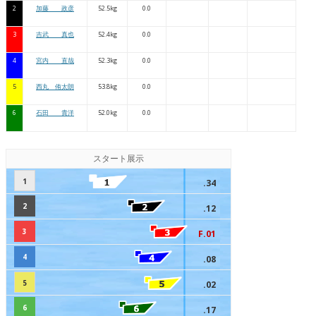
2
加藤 政彦
52.5kg
0.0
3
吉武 真也
52.4kg
0.0
4
宮内 直哉
52.3kg
0.0
5
西丸 侑太朗
53.8kg
0.0
6
石田 貴洋
52.0kg
0.0
スタート展示
1
.34
2
.12
3
F.01
4
.08
5
.02
6
.17