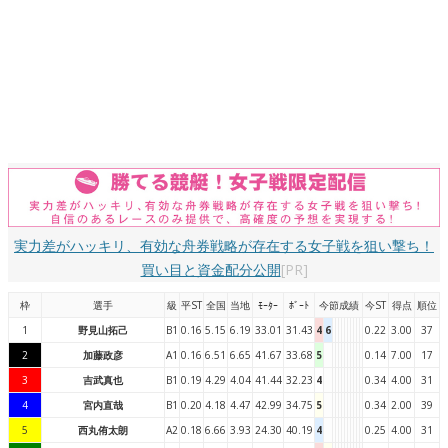
実力差がハッキリ、有効な舟券戦略が存在する女子戦を狙い撃ち！
買い目と資金配分公開
[PR]
枠
選手
級
平ST
全国
当地
ﾓｰﾀｰ
ﾎﾞｰﾄ
今節成績
今ST
得点
順位
1
野見山拓己
B1
0.16
5.15
6.19
33.01
31.43
4
6
0.22
3.00
37
2
加藤政彦
A1
0.16
6.51
6.65
41.67
33.68
5
0.14
7.00
17
3
吉武真也
B1
0.19
4.29
4.04
41.44
32.23
4
0.34
4.00
31
4
宮内直哉
B1
0.20
4.18
4.47
42.99
34.75
5
0.34
2.00
39
5
西丸侑太朗
A2
0.18
6.66
3.93
24.30
40.19
4
0.25
4.00
31