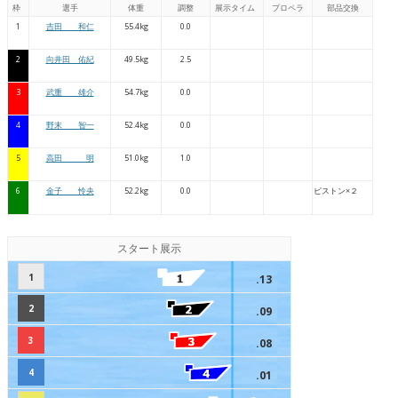
枠
選手
体重
調整
展示タイム
プロペラ
部品交換
1
吉田 和仁
55.4kg
0.0
2
向井田 佑紀
49.5kg
2.5
3
武重 雄介
54.7kg
0.0
4
野末 智一
52.4kg
0.0
5
高田 明
51.0kg
1.0
6
金子 怜央
52.2kg
0.0
ピストン×２
スタート展示
1
.13
2
.09
3
.08
4
.01