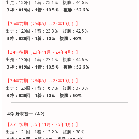
出走：130回 - 1着：23.1％ 複勝：44.6％
３枠：019回 - 1着：10.5％ 複勝：52.6％
【25年前期（25年5月～25年10月）】
出走：120回 - 1着：23.3％ 複勝：42.5％
３枠：020回 - 1着：10％ 複勝：40％
【24年後期（23年11月～24年4月）】
出走：130回 - 1着：23.1％ 複勝：44.6％
３枠：019回 - 1着：10.5％ 複勝：52.6％
【24年前期（23年5月～23年10月）】
出走：126回 - 1着：16.7％ 複勝：37.3％
３枠：020回 - 1着：10％ 複勝：50％
4枠 野末智一（A2）
【25年後期（25年11月～25年4月）】
出走：121回 - 1着：13.2％ 複勝：38％