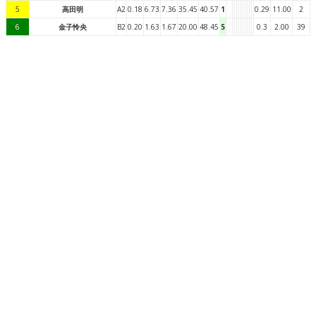
5
高田明
A2
0.18
6.73
7.36
35.45
40.57
1
0.29
11.00
2
6
金子怜央
B2
0.20
1.63
1.67
20.00
48.45
5
0.3
2.00
39