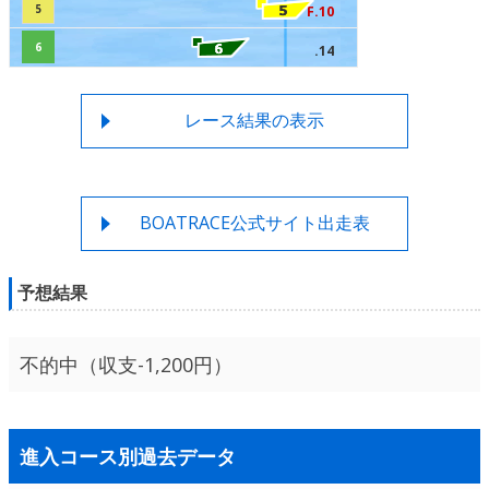
5
F.10
6
.14
レース結果の表示
BOATRACE公式サイト出走表
予想結果
不的中（収支-1,200円）
進入コース別過去データ