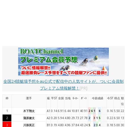
全国24競艇場予想をau公式で配信中の人気サイトが、ついに会員制
プレミアム情報解禁！
[PR]
枠
選手
級
平ST
全国
当地
ﾓｰﾀｰ
ﾎﾞｰﾄ
今節成績
今ST
得点
順
位
1
木下翔太
A1
0.14
6.91
6.44
10.81
40.91
2
6
1
6
0.16
5.50
22
2
蒲原健太
A2
0.20
5.94
4.80
29.73
27.78
2
3
1
5
0.22
6.50
13
3
川添英正
B1
0.19
4.80
4.96
37.84
43.24
5
2
3
4
0.18
5.00
30