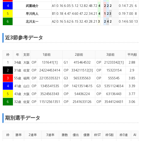
4
武重雄介
A1
0.16
6.05
5.12
12.82
48.72
4
2
2
2
0.14
7.25
6
5
早川尚人
B1
0.18
4.47
4.60
47.22
34.21
4
1
2
3
0.19
7.00
8
6
北川太一
A2
0.16
5.62
6.15
32.43
28.21
3
2
4
2
0.14
6.50
13
近3節参考データ
枠
年
支部
1節前
2節前
3節前
平均順
1
34歳
大阪
OP
131641[1]
G1
415464532
OP
21233342[1]
2.88
2
31歳
佐賀
OP
24224453414
OP
334211512[3]
OP
15323154
2.9
3
55歳
福岡
OP
22135335321
G3
565335563
OP
555545
3.85
4
41歳
山口
OP
1345541535
OP
14213514615
G3
5351124654
3.39
5
43歳
大阪
OP
3524563343
OP
54436224
OP
63136443
3.77
6
32歳
佐賀
OP
11512561351
OP
2541633126
OP
3544124431
3.06
期別選手データ
枠
勝率
2連率
3連率
勝数
優出
優勝
枠ST
枠S順
枠3連
AI