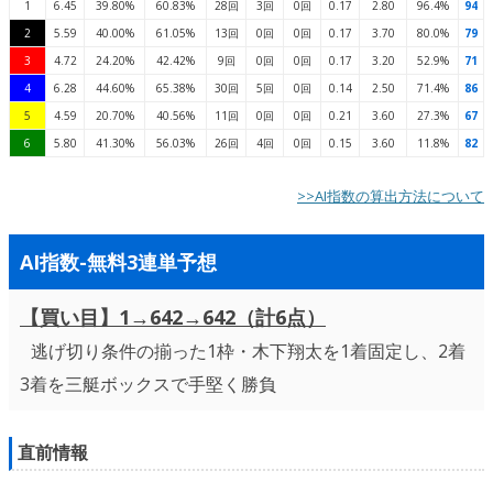
1
6.45
39.80%
60.83%
28回
3回
0回
0.17
2.80
96.4%
94
2
5.59
40.00%
61.05%
13回
0回
0回
0.17
3.70
80.0%
79
3
4.72
24.20%
42.42%
9回
0回
0回
0.17
3.20
52.9%
71
4
6.28
44.60%
65.38%
30回
5回
0回
0.14
2.50
71.4%
86
5
4.59
20.70%
40.56%
11回
0回
0回
0.21
3.60
27.3%
67
6
5.80
41.30%
56.03%
26回
4回
0回
0.15
3.60
11.8%
82
>>AI指数の算出方法について
AI指数-無料3連単予想
【買い目】1→642→642（計6点）
逃げ切り条件の揃った1枠・木下翔太を1着固定し、2着
3着を三艇ボックスで手堅く勝負
直前情報