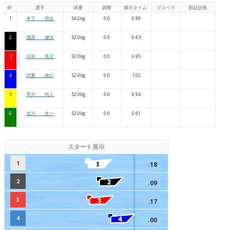
枠
選手
体重
調整
展示タイム
プロペラ
部品交換
1
木下 翔太
54.2kg
0.0
6.99
2
蒲原 健太
52.0kg
0.0
6.93
3
川添 英正
52.0kg
0.0
6.95
4
武重 雄介
52.0kg
0.0
7.02
5
早川 尚人
52.0kg
0.0
6.94
6
北川 太一
52.0kg
0.0
6.91
スタート展示
1
.18
2
.09
3
.17
4
.00