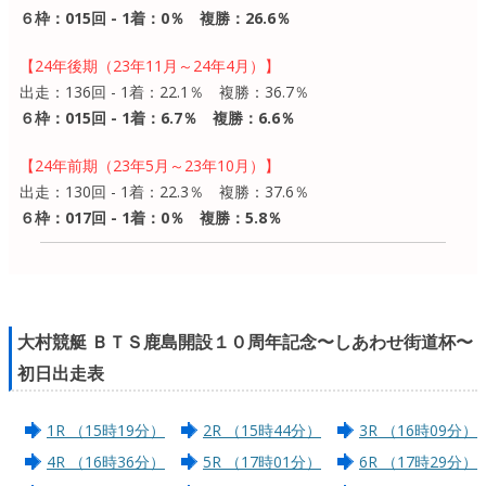
６枠：015回 - 1着：0％ 複勝：26.6％
【24年後期（23年11月～24年4月）】
出走：136回 - 1着：22.1％ 複勝：36.7％
６枠：015回 - 1着：6.7％ 複勝：6.6％
【24年前期（23年5月～23年10月）】
出走：130回 - 1着：22.3％ 複勝：37.6％
６枠：017回 - 1着：0％ 複勝：5.8％
大村競艇 ＢＴＳ鹿島開設１０周年記念〜しあわせ街道杯〜
初日出走表
1R （15時19分）
2R （15時44分）
3R （16時09分）
4R （16時36分）
5R （17時01分）
6R （17時29分）