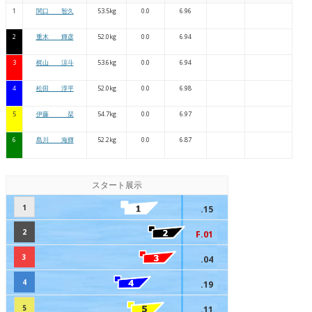
1
関口 智久
53.5kg
0.0
6.96
2
重木 輝彦
52.0kg
0.0
6.94
3
梶山 涼斗
53.6kg
0.0
6.94
4
松田 淳平
52.0kg
0.0
6.98
5
伊藤 栞
54.7kg
0.0
6.97
6
島川 海輝
52.2kg
0.0
6.87
スタート展示
1
.15
2
F.01
3
.04
4
.19
5
.11