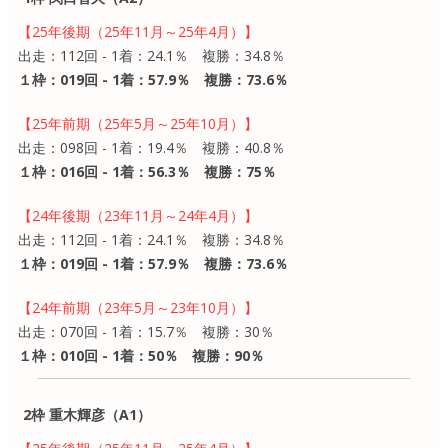
【25年後期（25年11月～25年4月）】
出走：112回 - 1着：24.1％ 複勝：34.8％
１枠：019回 - 1着：57.9％ 複勝：73.6％
【25年前期（25年5月～25年10月）】
出走：098回 - 1着：19.4％ 複勝：40.8％
１枠：016回 - 1着：56.3％ 複勝：75％
【24年後期（23年11月～24年4月）】
出走：112回 - 1着：24.1％ 複勝：34.8％
１枠：019回 - 1着：57.9％ 複勝：73.6％
【24年前期（23年5月～23年10月）】
出走：070回 - 1着：15.7％ 複勝：30％
１枠：010回 - 1着：50％ 複勝：90％
2枠 重木輝彦（A1）