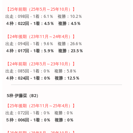
【25年前期（25年5月～25年10月）】
出走：098回 - 1着：6.1％ 複勝：10.2％
４枠：022回 - 1着：4.5％ 複勝：4.5％
【24年後期（23年11月～24年4月）】
出走：094回 - 1着：9.6％ 複勝：26.6％
４枠：017回 - 1着：5.9％ 複勝：23.5％
【24年前期（23年5月～23年10月）】
出走：085回 - 1着：0％ 複勝：5.8％
４枠：024回 - 1着：0％ 複勝：12.5％
5枠 伊藤栞（B2）
【25年後期（25年11月～25年4月）】
出走：072回 - 1着：0％ 複勝：0％
５枠：006回 - 1着：0％ 複勝：0％
【25年前期（25年5月～25年10月）】