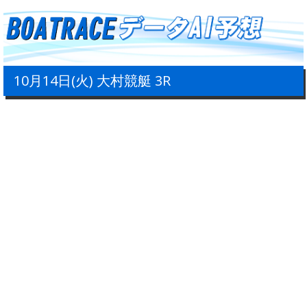
10月14日(火) 大村競艇 3R