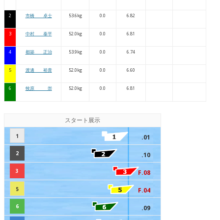
2
市橋 卓士
53.6kg
0.0
6.82
3
中村 泰平
52.0kg
0.0
6.81
4
都築 正治
53.9kg
0.0
6.74
5
渡邊 裕貴
52.0kg
0.0
6.60
6
牧原 崇
52.0kg
0.0
6.81
スタート展示
1
.01
2
.10
3
F.08
5
F.04
6
.09