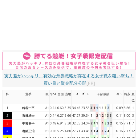
実力差がハッキリ、有効な舟券戦略が存在する女子戦を狙い撃ち！
買い目と資金配分公開
[PR]
枠
選手
級
平ST
全国
当地
ﾓｰﾀｰ
ﾎﾞｰﾄ
今節成績
今ST
得点
順
位
1
鈴谷一平
A1
0.14
6.60
5.35
34.45
23.53
3
1
1
1
1
5
2
0.09
8.86
1
2
市橋卓士
A1
0.14
6.27
6.66
47.27
39.34
1
2
1
2
4
3
3
0.11
8.00
3
3
中村泰平
A1
0.18
6.91
8.30
32.55
24.04
2
4
1
1
5
2
2
0.15
7.71
7
4
都築正治
B1
0.16
5.25
4.80
27.71
43.48
1
1
4
3
2
4
0.16
7.17
12