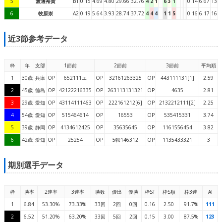
5
渡邊裕貴
B1
0.15
4.69
4.80
29.66
32.76
4
2
1
6
3
1
0.14
6.67
13
6
牧原崇
A2
0.19
5.64
3.93
28.74
37.72
4
4
4
1
1
5
0.16
6.17
16
近3節参考データ
枠
年
支部
1節前
2節前
3節前
平均順
1
30歳
兵庫
OP
652111エ
OP
32161263325
OP
443111131[1]
2.59
2
45歳
徳島
OP
42122216335
OP
263113131321
OP
4635
2.81
3
29歳
愛知
OP
43114111463
OP
222161212[6]
OP
2132212111[2]
2.25
4
54歳
愛知
OP
515464614
OP
16553
OP
535415331
3.74
5
39歳
静岡
OP
4134612425
OP
35635645
OP
1161556454
3.82
6
42歳
愛知
OP
25254
OP
5転146312
OP
1135433321
3
期別選手データ
枠
勝率
2連率
3連率
勝数
優出
優勝
枠ST
枠S順
枠3連
AI
1
6.84
53.30%
73.33%
33回
2回
0回
0.16
2.50
91.7%
111
2
6.52
51.20%
63.20%
33回
5回
2回
0.15
3.00
87.5%
123