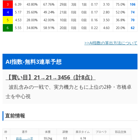
3
6.39
43.80%
67.76%
29回
3回
1回
0.17
3.10
75.0%
106
4
5.17
35.60%
49.24%
21回
0回
0回
0.17
2.80
52.0%
74
5
4.53
28.00%
42.00%
10回
0回
0回
0.16
3.50
36.8%
70
6
5.55
34.80%
58.91%
20回
0回
0回
0.22
4.60
20.0%
62
>>AI指数の算出方法について
AI指数-無料3連単予想
【買い目】21→21→3456（計8点）
波乱含みの一戦で、実力機力ともに上位の2枠・市橋卓
士を中心視
直前情報
枠
選手
体重
調整
展示タイム
プロペラ
部品交換
1
鈴谷 一平
55.2kg
0.0
6.74