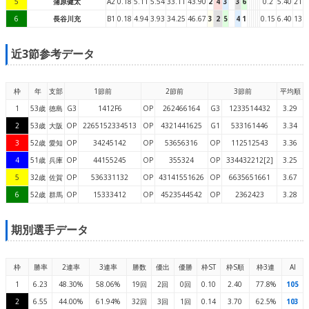
5
蒲原健太
A2
0.18
5.11
5.54
33.11
43.90
2
4
3
3
6
0.2
5.40
21
6
長谷川充
B1
0.18
4.94
3.93
34.25
46.67
3
2
5
4
1
0.15
6.40
13
近3節参考データ
枠
年
支部
1節前
2節前
3節前
平均順
1
53歳
徳島
G3
1412F6
OP
262466164
G3
1233514432
3.29
2
53歳
大阪
OP
2265152334513
OP
4321441625
G1
533161446
3.34
3
52歳
愛知
OP
34245142
OP
53656316
OP
112512543
3.36
4
51歳
兵庫
OP
44155245
OP
355324
OP
334432212[2]
3.25
5
32歳
佐賀
OP
536331132
OP
43141551626
OP
6635651661
3.67
6
52歳
群馬
OP
15333412
OP
4523544542
OP
2362423
3.28
期別選手データ
枠
勝率
2連率
3連率
勝数
優出
優勝
枠ST
枠S順
枠3連
AI
1
6.23
48.30%
58.06%
19回
2回
0回
0.10
2.40
77.8%
105
2
6.55
44.00%
61.94%
32回
3回
1回
0.14
3.70
62.5%
103