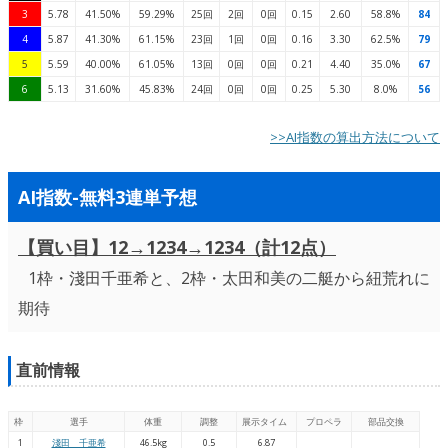
3
5.78
41.50%
59.29%
25回
2回
0回
0.15
2.60
58.8%
84
4
5.87
41.30%
61.15%
23回
1回
0回
0.16
3.30
62.5%
79
5
5.59
40.00%
61.05%
13回
0回
0回
0.21
4.40
35.0%
67
6
5.13
31.60%
45.83%
24回
0回
0回
0.25
5.30
8.0%
56
>>AI指数の算出方法について
AI指数-無料3連単予想
【買い目】12→1234→1234（計12点）
1枠・淺田千亜希と、2枠・太田和美の二艇から紐荒れに
期待
直前情報
枠
選手
体重
調整
展示タイム
プロペラ
部品交換
1
淺田 千亜希
46.5kg
0.5
6.87