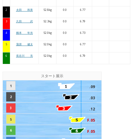
2
太田 和美
52.8kg
0.0
6.77
3
久田 武
52.3kg
0.0
6.79
4
橋本 年光
52.0kg
0.0
6.73
5
蒲原 健太
52.0kg
0.0
6.77
6
長谷川 充
52.0kg
0.0
6.79
スタート展示
1
.09
2
.03
3
.12
5
F.05
6
F.05