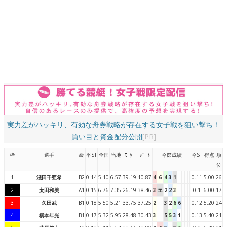
実力差がハッキリ、有効な舟券戦略が存在する女子戦を狙い撃ち！
買い目と資金配分公開
[PR]
枠
選手
級
平ST
全国
当地
ﾓｰﾀｰ
ﾎﾞｰﾄ
今節成績
今ST
得点
順
位
1
淺田千亜希
B2
0.14
5.10
6.57
39.19
10.87
4
6
4
3
1
0.11
5.00
26
2
太田和美
A1
0.15
6.76
7.35
26.19
38.46
3
エ
2
2
3
0.1
6.00
17
3
久田武
B1
0.18
5.50
5.21
33.75
37.25
2
3
2
6
6
0.12
5.20
24
4
橋本年光
B1
0.17
5.32
5.95
28.48
30.43
3
5
5
3
1
0.13
5.40
21