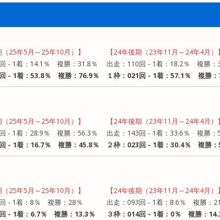
期（25年5月～25年10月）】
【24年後期（23年11月～24年4月）
回 - 1着：14.1％ 複勝：31.8％
出走：110回 - 1着：18.2％ 複勝：3
回 - 1着：53.8％ 複勝：76.9％
１枠：021回 - 1着：57.1％ 複勝：7
期（25年5月～25年10月）】
【24年後期（23年11月～24年4月）
回 - 1着：28.9％ 複勝：56.3％
出走：143回 - 1着：33.6％ 複勝：5
回 - 1着：16.7％ 複勝：45.8％
２枠：023回 - 1着：30.4％ 複勝：5
期（25年5月～25年10月）】
【24年後期（23年11月～24年4月）
回 - 1着：8％ 複勝：28％
出走：093回 - 1着：8.6％ 複勝：21
回 - 1着：6.7％ 複勝：13.3％
３枠：014回 - 1着：0％ 複勝：14.