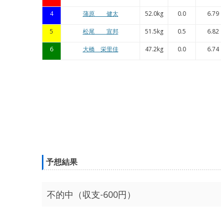
4
蒲原 健太
52.0kg
0.0
6.79
5
松尾 宣邦
51.5kg
0.5
6.82
6
大橋 栄里佳
47.2kg
0.0
6.74
予想結果
不的中（収支-600円）