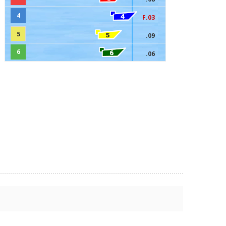
4
F.03
5
.09
6
.06