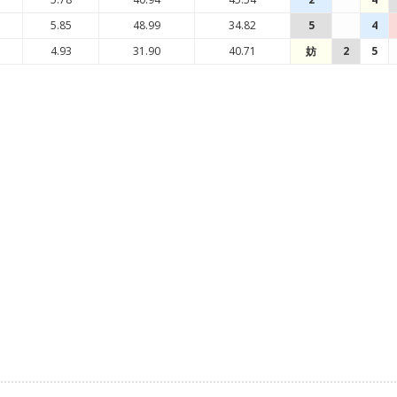
5.85
48.99
34.82
5
4
4.93
31.90
40.71
妨
2
5