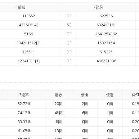
1節前
2節前
11F652
OP
622536
423616143
SG
632413161
5166
OP
2641254362
334211512[3]
OP
15323154
325511
OP
615225
12241311[1]
OP
466221336
3連率
勝数
優出
優勝
枠S
52.72%
20回
2回
0回
0.1
74.12%
48回
6回
1回
0.1
33.33%
8回
0回
0回
0.2
61.05%
13回
0回
0回
0.2