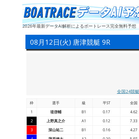
2026年最新データAI解析によるボートレース完全無料予想
08月12日(火) 唐津競艇 9R
全国24競
枠
選手
級
平ST
全国
1
堤啓輔
B1
0.17
4.62
2
上野真之介
A1
0.12
7.33
3
深山祐二
B1
0.16
4.27
4
蒲原健太
A2
0.20
5.97