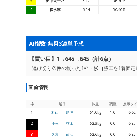
5
田中太一郎
5.17
36.30%
6
森永淳
6.54
50.40%
AI指数-無料3連単予想
【買い目】1→645→645（計6点）
逃げ切り条件の揃った1枠・杉山勝匡を1着固定
直前情報
枠
選手
体重
調整
展示タ
1
杉山 勝匡
51.0kg
1.0
6.62
2
小玉 啓太
52.3kg
0.0
6.87
3
久富 政弘
52.6kg
0.0
6.85