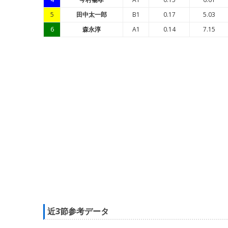
5
田中太一郎
B1
0.17
5.03
6
森永淳
A1
0.14
7.15
近3節参考データ