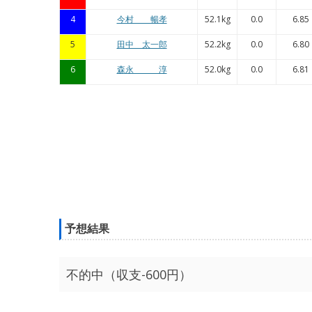
4
今村 暢孝
52.1kg
0.0
6.85
5
田中 太一郎
52.2kg
0.0
6.80
6
森永 淳
52.0kg
0.0
6.81
予想結果
不的中（収支-600円）