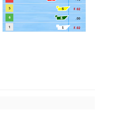
5
F.02
6
.00
1
F.02