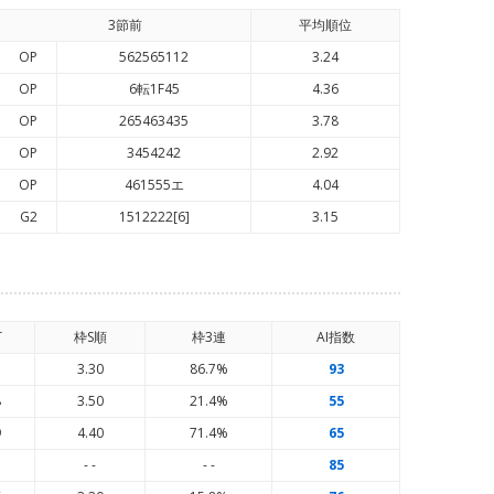
3節前
平均順
位
OP
562565112
3.24
OP
6転1F45
4.36
OP
265463435
3.78
OP
3454242
2.92
OP
461555エ
4.04
G2
1512222[6]
3.15
T
枠S順
枠3連
AI
指数
5
3.30
86.7%
93
8
3.50
21.4%
55
9
4.40
71.4%
65
- -
- -
85