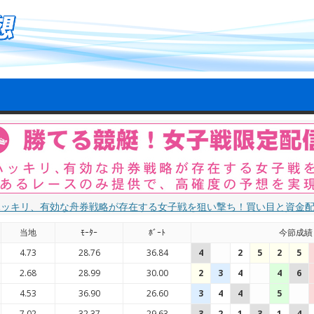
ハッキリ、有効な舟券戦略が存在する女子戦を狙い撃ち！買い目と資金
当地
ﾓｰﾀｰ
ﾎﾞｰﾄ
今節成績
4.73
28.76
36.84
4
2
5
2
5
2.68
28.99
30.00
2
3
4
4
6
4.53
36.90
26.60
3
4
4
5
7.02
32.37
29.63
3
2
1
3
1
4