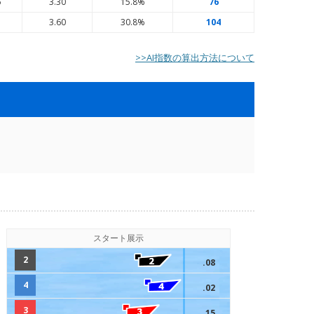
6
3.30
15.8%
76
7
3.60
30.8%
104
>>AI指数の算出方法について
スタート展示
2
.08
4
.02
3
.15