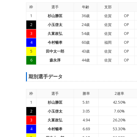
枠
選手
年
齢
支部
1
杉山勝匡
36歳
佐賀
OP
2
小玉啓太
24歳
佐賀
OP
3
久富政弘
54歳
佐賀
OP
4
今村暢孝
60歳
福岡
OP
5
田中太一郎
43歳
佐賀
OP
6
森永淳
44歳
佐賀
OP
期別選手データ
枠
選手
勝率
2連率
1
杉山勝匡
5.81
42.50%
2
小玉啓太
3.05
7.60%
3
久富政弘
4.94
26.20%
4
今村暢孝
6.69
53.30%