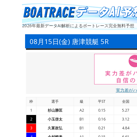
2026年最新データAI解析によるボートレース完全無料予想
08月15日(金) 唐津競艇 5R
実力差が
枠
選手
級
平ST
全国
1
杉山勝匡
A2
0.15
5.27
2
小玉啓太
B1
0.16
3.12
3
久富政弘
B1
0.21
4.84
4
今村暢孝
A1
0.15
6.61