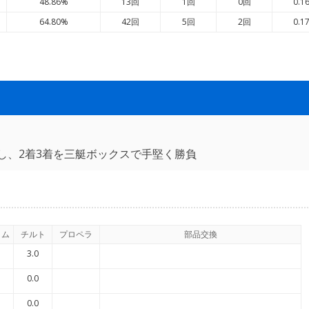
48.86%
13回
1回
0回
0.1
64.80%
42回
5回
2回
0.1
し、2着3着を三艇ボックスで手堅く勝負
イム
チルト
プロペラ
部品交換
3.0
0.0
0.0