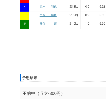
4
堀本 和也
53.3kg
0.0
6.92
5
白水 勝也
51.5kg
0.5
6.91
6
常住 蓮
51.0kg
1.0
6.90
予想結果
不的中（収支-800円）