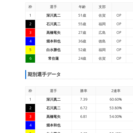
枠
選手
年
齢
支部
1
深川真二
51歳
佐賀
OP
2
石川真二
55歳
福岡
OP
3
高橋竜矢
27歳
広島
OP
4
堀本和也
36歳
徳島
OP
5
白水勝也
52歳
福岡
OP
6
常住蓮
24歳
佐賀
OP
期別選手データ
枠
選手
勝率
2連率
1
深川真二
7.39
60.60%
2
石川真二
6.72
53.80%
3
高橋竜矢
6.81
54.00%
4
堀本和也