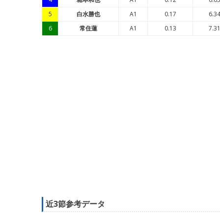
5
白水勝也
A1
0.17
6.3
6
常住蓮
A1
0.13
7.3
近3節参考データ