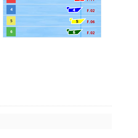
4
F.02
5
F.06
6
F.02