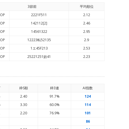
3節前
平均順
位
OP
2221F511
2.12
OP
142112[2]
2.46
OP
14561322
2.95
OP
12223転52135
2.9
OP
1エ45F213
2.53
OP
25221251妨41
2.23
T
枠S順
枠3連
AI
指数
4
2.40
91.7%
124
6
3.30
60.0%
114
2
2.20
76.9%
101
86