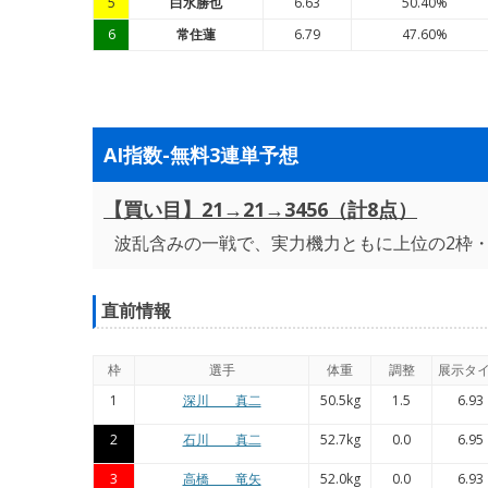
5
白水勝也
6.63
50.40%
6
常住蓮
6.79
47.60%
AI指数-無料3連単予想
【買い目】21→21→3456（計8点）
波乱含みの一戦で、実力機力ともに上位の2枠
直前情報
枠
選手
体重
調整
展示タ
1
深川 真二
50.5kg
1.5
6.93
2
石川 真二
52.7kg
0.0
6.95
3
高橋 竜矢
52.0kg
0.0
6.93