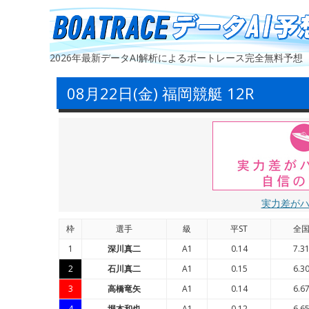
2026年最新データAI解析によるボートレース完全無料予想
08月22日(金) 福岡競艇 12R
実力差が
枠
選手
級
平ST
全
1
深川真二
A1
0.14
7.3
2
石川真二
A1
0.15
6.3
3
高橋竜矢
A1
0.14
6.6
4
堀本和也
A1
0.12
6.6