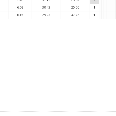
4
6.08
30.43
25.00
1
1
6.15
29.23
47.78
1