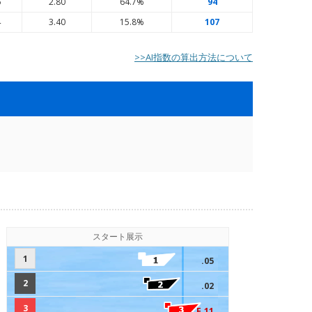
6
2.80
64.7%
94
4
3.40
15.8%
107
>>AI指数の算出方法について
スタート展示
1
.05
2
.02
3
F.11