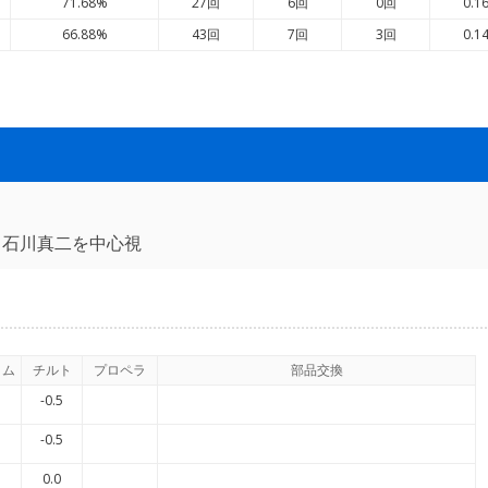
71.68%
27回
6回
0回
0.1
66.88%
43回
7回
3回
0.1
・石川真二を中心視
イム
チルト
プロペラ
部品交換
-0.5
-0.5
0.0