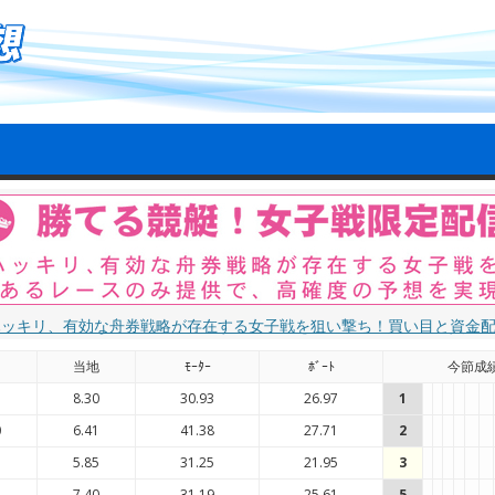
ハッキリ、有効な舟券戦略が存在する女子戦を狙い撃ち！買い目と資金
国
当地
ﾓｰﾀｰ
ﾎﾞｰﾄ
今節成
1
8.30
30.93
26.97
1
0
6.41
41.38
27.71
2
7
5.85
31.25
21.95
3
5
7.40
31.19
25.61
5