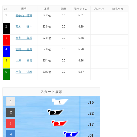
枠
選手
体重
調整
展示タイム
プロペラ
部品交換
1
嘉手苅 徹哉
52.2kg
0.0
6.81
2
荒木 颯斗
52.0kg
0.0
6.89
3
西丸 敦基
52.0kg
0.0
6.88
4
宮田 龍馬
52.0kg
0.0
6.78
5
大原 祥昌
53.1kg
0.0
6.86
6
小宮 涼雅
53.5kg
0.0
6.87
スタート展示
1
.16
2
.22
3
.17
4
.01