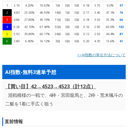
1
2.10
4.20%
10.63%
1回
0回
0回
0.18
3.70
0.0%
47
2
4.83
25.50%
46.93%
14回
1回
0回
0.17
3.40
47.1%
76
3
4.86
27.80%
45.19%
11回
0回
0回
0.18
3.50
35.3%
66
4
6.26
42.10%
61.40%
32回
3回
2回
0.16
2.90
60.0%
102
5
5.92
39.80%
60.17%
24回
3回
0回
0.12
2.50
44.4%
87
6
2.80
6.40%
16.12%
3回
0回
0回
0.20
4.30
15.6%
41
>>AI指数の算出方法について
AI指数-無料3連単予想
【買い目】42→4523→4523（計12点）
混戦模様の一戦で、4枠・宮田龍馬と、2枠・荒木颯斗の
二艇を1着に手広く狙う
直前情報