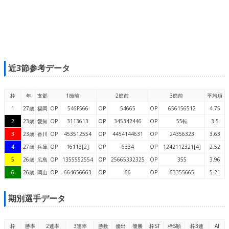
近3節参考データ
枠
年
支部
1節前
2節前
3節前
平均順
1
27歳
福岡
OP
546F566
OP
54665
OP
656156512
4.75
2
23歳
愛知
OP
3113613
OP
345342446
OP
55転
3.5
3
23歳
香川
OP
453512554
OP
4454144631
OP
24356323
3.63
4
27歳
兵庫
OP
16113[2]
OP
6334
OP
1242112321[4]
2.52
5
26歳
広島
OP
1355552554
OP
25665332325
OP
355
3.96
6
26歳
岡山
OP
664656663
OP
66
OP
63355665
5.21
期別選手データ
枠
勝率
2連率
3連率
勝数
優出
優勝
枠ST
枠S順
枠3連
AI