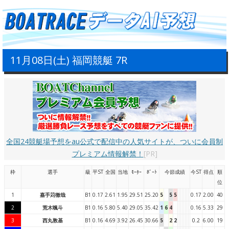
11月08日(土) 福岡競艇 7R
全国24競艇場予想をau公式で配信中の人気サイトが、ついに会員制
プレミアム情報解禁！
[PR]
枠
選手
級
平ST
全国
当地
ﾓｰﾀｰ
ﾎﾞｰﾄ
今節成績
今ST
得点
順
位
1
嘉手苅徹哉
B1
0.17
2.61
1.95
29.51
25.20
5
5
5
0.17
2.00
40
2
荒木颯斗
B1
0.16
5.80
5.40
29.05
35.42
1
6
4
0.16
5.33
29
3
西丸敦基
B1
0.16
4.69
3.92
26.45
30.66
5
2
2
0.2
6.00
19