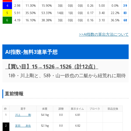
4
2.98
11.30%
15.90%
3回
0回
0回
0.26
5.00
0.0%
39
5
5.91
35.50%
53.33%
14回
1回
0回
0.17
3.40
22.2%
83
6
4.19
16.10%
38.38%
3回
0回
0回
0.16
3.10
36.5%
68
>>AI指数の算出方法について
AI指数-無料3連単予想
【買い目】15→1526→1526（計12点）
1枠・川上剛と、5枠・山一鉄也の二艇から紐荒れに期待
直前情報
枠
選手
体重
調整
展示タイム
プロペラ
部品交換
1
川上 剛
54.1kg
0.0
6.81
2
富田 恕生
52.1kg
0.0
6.82