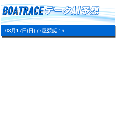
08月17日(日) 芦屋競艇 1R