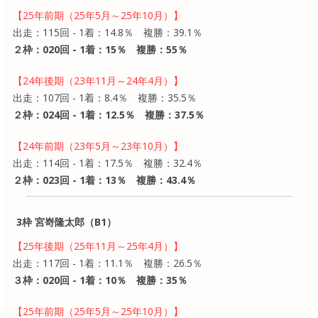
【25年前期（25年5月～25年10月）】
出走：115回 - 1着：14.8％ 複勝：39.1％
２枠：020回 - 1着：15％ 複勝：55％
【24年後期（23年11月～24年4月）】
出走：107回 - 1着：8.4％ 複勝：35.5％
２枠：024回 - 1着：12.5％ 複勝：37.5％
【24年前期（23年5月～23年10月）】
出走：114回 - 1着：17.5％ 複勝：32.4％
２枠：023回 - 1着：13％ 複勝：43.4％
3枠 宮嵜隆太郎（B1）
【25年後期（25年11月～25年4月）】
出走：117回 - 1着：11.1％ 複勝：26.5％
３枠：020回 - 1着：10％ 複勝：35％
【25年前期（25年5月～25年10月）】