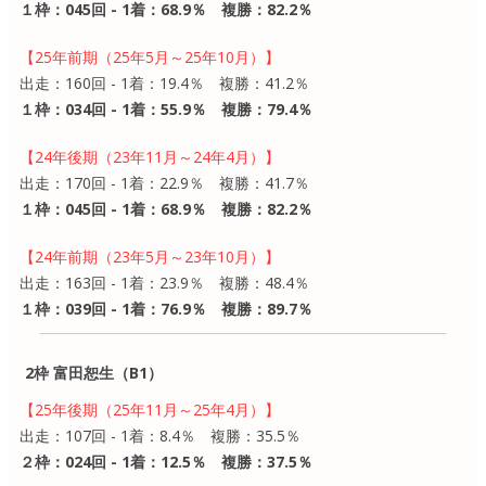
１枠：045回 - 1着：68.9％ 複勝：82.2％
【25年前期（25年5月～25年10月）】
出走：160回 - 1着：19.4％ 複勝：41.2％
１枠：034回 - 1着：55.9％ 複勝：79.4％
【24年後期（23年11月～24年4月）】
出走：170回 - 1着：22.9％ 複勝：41.7％
１枠：045回 - 1着：68.9％ 複勝：82.2％
【24年前期（23年5月～23年10月）】
出走：163回 - 1着：23.9％ 複勝：48.4％
１枠：039回 - 1着：76.9％ 複勝：89.7％
2枠 富田恕生（B1）
【25年後期（25年11月～25年4月）】
出走：107回 - 1着：8.4％ 複勝：35.5％
２枠：024回 - 1着：12.5％ 複勝：37.5％