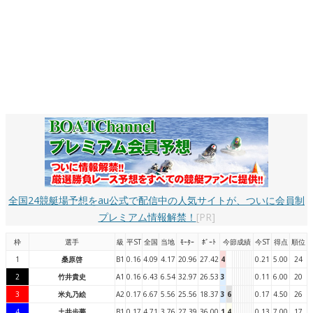
全国24競艇場予想をau公式で配信中の人気サイトが、ついに会員制
プレミアム情報解禁！
[PR]
枠
選手
級
平ST
全国
当地
ﾓｰﾀｰ
ﾎﾞｰﾄ
今節成績
今ST
得点
順位
1
桑原啓
B1
0.16
4.09
4.17
20.96
27.42
4
0.21
5.00
24
2
竹井貴史
A1
0.16
6.43
6.54
32.97
26.53
3
0.11
6.00
20
3
米丸乃絵
A2
0.17
6.67
5.56
25.56
18.37
3
6
0.17
4.50
26
4
土井歩夢
B1
0.17
4.71
3.76
27.39
36.00
1
4
0.13
7.00
17