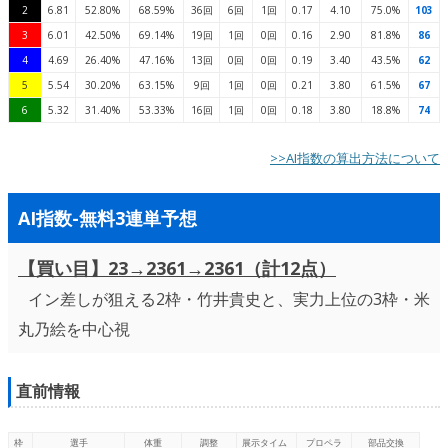
2
6.81
52.80%
68.59%
36回
6回
1回
0.17
4.10
75.0%
103
3
6.01
42.50%
69.14%
19回
1回
0回
0.16
2.90
81.8%
86
4
4.69
26.40%
47.16%
13回
0回
0回
0.19
3.40
43.5%
62
5
5.54
30.20%
63.15%
9回
1回
0回
0.21
3.80
61.5%
67
6
5.32
31.40%
53.33%
16回
1回
0回
0.18
3.80
18.8%
74
>>AI指数の算出方法について
AI指数-無料3連単予想
【買い目】23→2361→2361（計12点）
イン差しが狙える2枠・竹井貴史と、実力上位の3枠・米
丸乃絵を中心視
直前情報
枠
選手
体重
調整
展示タイム
プロペラ
部品交換