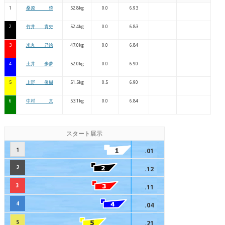
1
桑原 啓
52.8kg
0.0
6.93
2
竹井 貴史
52.4kg
0.0
6.83
3
米丸 乃絵
47.0kg
0.0
6.84
4
土井 歩夢
52.0kg
0.0
6.90
5
上野 俊樹
51.5kg
0.5
6.90
6
中村 真
53.1kg
0.0
6.84
スタート展示
1
.01
2
.12
3
.11
4
.04
5
.21