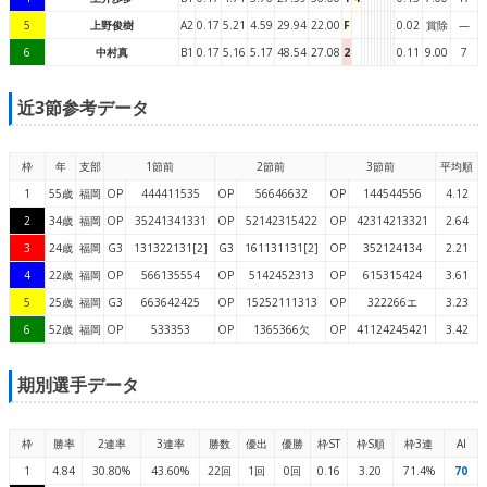
5
上野俊樹
A2
0.17
5.21
4.59
29.94
22.00
F
0.02
賞除
—
6
中村真
B1
0.17
5.16
5.17
48.54
27.08
2
0.11
9.00
7
近3節参考データ
枠
年
支部
1節前
2節前
3節前
平均順
1
55歳
福岡
OP
444411535
OP
56646632
OP
144544556
4.12
2
34歳
福岡
OP
35241341331
OP
52142315422
OP
42314213321
2.64
3
24歳
福岡
G3
131322131[2]
G3
161131131[2]
OP
352124134
2.21
4
22歳
福岡
OP
566135554
OP
5142452313
OP
615315424
3.61
5
25歳
福岡
G3
663642425
OP
15252111313
OP
322266エ
3.23
6
52歳
福岡
OP
533353
OP
1365366欠
OP
41124245421
3.42
期別選手データ
枠
勝率
2連率
3連率
勝数
優出
優勝
枠ST
枠S順
枠3連
AI
1
4.84
30.80%
43.60%
22回
1回
0回
0.16
3.20
71.4%
70