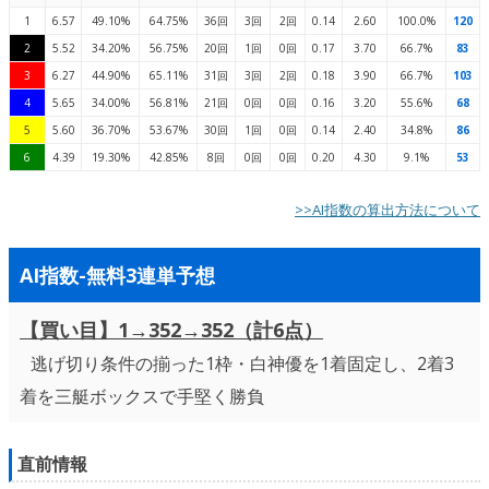
1
6.57
49.10%
64.75%
36回
3回
2回
0.14
2.60
100.0%
120
2
5.52
34.20%
56.75%
20回
1回
0回
0.17
3.70
66.7%
83
3
6.27
44.90%
65.11%
31回
3回
2回
0.18
3.90
66.7%
103
4
5.65
34.00%
56.81%
21回
0回
0回
0.16
3.20
55.6%
68
5
5.60
36.70%
53.67%
30回
1回
0回
0.14
2.40
34.8%
86
6
4.39
19.30%
42.85%
8回
0回
0回
0.20
4.30
9.1%
53
>>AI指数の算出方法について
AI指数-無料3連単予想
【買い目】1→352→352（計6点）
逃げ切り条件の揃った1枠・白神優を1着固定し、2着3
着を三艇ボックスで手堅く勝負
直前情報