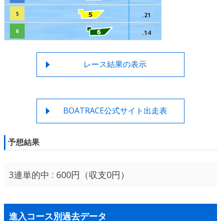
5
.21
6
.14
レース結果の表示
BOATRACE公式サイト出走表
予想結果
3連単的中 : 600円（収支0円）
進入コース別過去データ