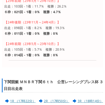
【25年前期（25年5月～25年10月）】
出走：103回 - 1着：11.7％ 複勝：26.2％
６枠：021回 - 1着：0％ 複勝：4.7％
【24年後期（23年11月～24年4月）】
出走：098回 - 1着：8.2％ 複勝：19.3％
６枠：011回 - 1着：0％ 複勝：0％
【24年前期（23年5月～23年10月）】
出走：105回 - 1着：5.7％ 複勝：20.9％
６枠：014回 - 1着：0％ 複勝：0％
下関競艇 ＭＮＢＲ下関６ｔｈ 公営レーシングプレス杯 ３
日目出走表
1R （17時22分）
2R （17時50分）
3R （18時14分）