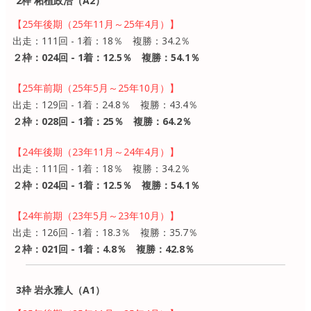
2枠 柘植政浩（A2）
【25年後期（25年11月～25年4月）】
出走：111回 - 1着：18％ 複勝：34.2％
２枠：024回 - 1着：12.5％ 複勝：54.1％
【25年前期（25年5月～25年10月）】
出走：129回 - 1着：24.8％ 複勝：43.4％
２枠：028回 - 1着：25％ 複勝：64.2％
【24年後期（23年11月～24年4月）】
出走：111回 - 1着：18％ 複勝：34.2％
２枠：024回 - 1着：12.5％ 複勝：54.1％
【24年前期（23年5月～23年10月）】
出走：126回 - 1着：18.3％ 複勝：35.7％
２枠：021回 - 1着：4.8％ 複勝：42.8％
3枠 岩永雅人（A1）