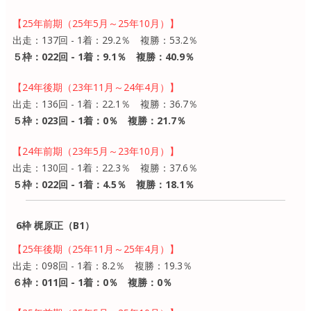
【25年前期（25年5月～25年10月）】
出走：137回 - 1着：29.2％ 複勝：53.2％
５枠：022回 - 1着：9.1％ 複勝：40.9％
【24年後期（23年11月～24年4月）】
出走：136回 - 1着：22.1％ 複勝：36.7％
５枠：023回 - 1着：0％ 複勝：21.7％
【24年前期（23年5月～23年10月）】
出走：130回 - 1着：22.3％ 複勝：37.6％
５枠：022回 - 1着：4.5％ 複勝：18.1％
6枠 梶原正（B1）
【25年後期（25年11月～25年4月）】
出走：098回 - 1着：8.2％ 複勝：19.3％
６枠：011回 - 1着：0％ 複勝：0％