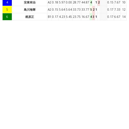
4
安東幸治
A2
0.18
5.97
0.00
28.77
44.87
4
1
2
0.15
7.67
10
5
島川海輝
A2
0.15
5.64
5.64
33.73
33.77
5
2
1
0.17
7.33
12
6
梶原正
B1
0.17
4.23
5.45
23.75
16.67
4
3
1
0.17
6.67
14