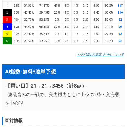
1
6.82
51.50%
71.97%
47回
8回
1回
0.15
2.60
92.5%
117
2
6.38
43.40%
59.13%
23回
2回
0回
0.15
2.40
65.0%
110
3
4.64
20.70%
52.83%
2回
0回
0回
0.20
3.90
50.0%
62
4
6.28
44.60%
65.38%
30回
5回
0回
0.14
2.50
71.4%
99
5
4.25
21.40%
38.84%
7回
1回
1回
0.15
2.60
27.3%
72
6
4.34
20.50%
39.25%
10回
0回
0回
0.23
5.30
16.7%
53
>>AI指数の算出方法について
AI指数-無料3連単予想
【買い目】21→21→3456（計8点）
波乱含みの一戦で、実力機力ともに上位の2枠・入海馨
を中心視
直前情報