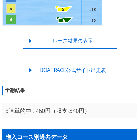
5
.13
6
.12
レース結果の表示
BOATRACE公式サイト出走表
予想結果
3連単的中 : 460円（収支-340円）
進入コース別過去データ