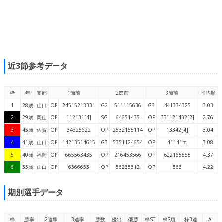
近3節参考データ
枠
年
支部
1節前
2節前
3節前
平均順
1
28歳
山口
OP
24515213331
G2
511115636
G3
441334325
3.03
2
29歳
岡山
OP
112131[4]
SG
64651435
OP
331121432[2]
2.76
3
45歳
佐賀
OP
34325622
OP
2532155114
OP
13342[4]
3.04
4
41歳
山口
OP
14213514615
G3
5351124654
OP
41141エ
3.08
5
40歳
福岡
OP
665563435
OP
216453566
OP
622165555
4.37
6
33歳
山口
OP
6366653
OP
56235312
OP
563
4.22
期別選手データ
枠
勝率
2連率
3連率
勝数
優出
優勝
枠ST
枠S順
枠3連
AI