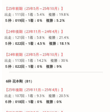
【25年前期（25年5月～25年10月）】
出走：111回 - 1着：5.4％ 複勝：19.8％
５枠：019回 - 1着：0％ 複勝：5.2％
【24年後期（23年11月～24年4月）】
出走：121回 - 1着：5.8％ 複勝：21.4％
５枠：022回 - 1着：4.5％ 複勝：18.1％
【24年前期（23年5月～23年10月）】
出走：113回 - 1着：14.2％ 複勝：30％
５枠：022回 - 1着：0％ 複勝：9％
6枠 花本剛（B1）
【25年後期（25年11月～25年4月）】
出走：107回 - 1着：9.3％ 複勝：20.5％
６枠：018回 - 1着：0％ 複勝：0％