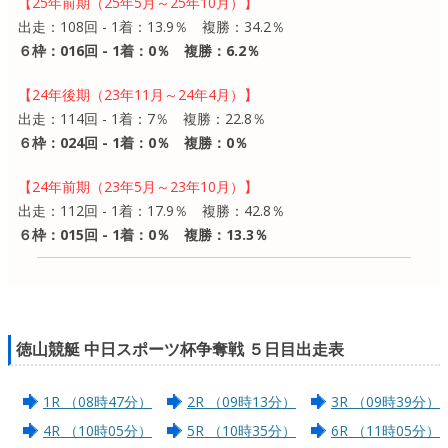
【25年前期（25年5月～25年10月）】
出走：108回 - 1着：13.9％ 複勝：34.2％
６枠：016回 - 1着：0％ 複勝：6.2％
【24年後期（23年11月～24年4月）】
出走：114回 - 1着：7％ 複勝：22.8％
６枠：024回 - 1着：0％ 複勝：0％
【24年前期（23年5月～23年10月）】
出走：112回 - 1着：17.9％ 複勝：42.8％
６枠：015回 - 1着：0％ 複勝：13.3％
徳山競艇 中日スポーツ杯争奪戦 ５日目出走表
1R （08時47分）
2R （09時13分）
3R （09時39分）
4R （10時05分）
5R （10時35分）
6R （11時05分）