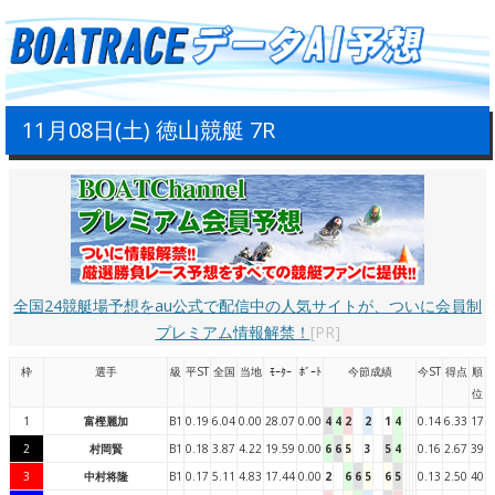
11月08日(土) 徳山競艇 7R
全国24競艇場予想をau公式で配信中の人気サイトが、ついに会員制
プレミアム情報解禁！
[PR]
枠
選手
級
平ST
全国
当地
ﾓｰﾀｰ
ﾎﾞｰﾄ
今節成績
今ST
得点
順
位
1
富樫麗加
B1
0.19
6.04
0.00
28.07
0.00
4
4
2
2
1
4
0.14
6.33
17
2
村岡賢
B1
0.18
3.87
4.22
19.59
0.00
6
6
5
3
5
4
0.16
2.67
39
3
中村将隆
B1
0.17
5.11
4.83
17.44
0.00
2
6
6
5
6
5
0.13
2.50
40