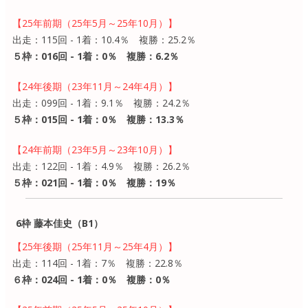
【25年前期（25年5月～25年10月）】
出走：115回 - 1着：10.4％ 複勝：25.2％
５枠：016回 - 1着：0％ 複勝：6.2％
【24年後期（23年11月～24年4月）】
出走：099回 - 1着：9.1％ 複勝：24.2％
５枠：015回 - 1着：0％ 複勝：13.3％
【24年前期（23年5月～23年10月）】
出走：122回 - 1着：4.9％ 複勝：26.2％
５枠：021回 - 1着：0％ 複勝：19％
6枠 藤本佳史（B1）
【25年後期（25年11月～25年4月）】
出走：114回 - 1着：7％ 複勝：22.8％
６枠：024回 - 1着：0％ 複勝：0％