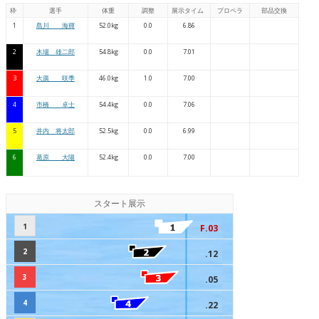
枠
選手
体重
調整
展示タイム
プロペラ
部品交換
1
島川 海輝
52.0kg
0.0
6.86
2
木場 雄二郎
54.8kg
0.0
7.01
3
大廣 咲季
46.0kg
1.0
7.00
4
市橋 卓士
54.4kg
0.0
7.06
5
井内 将太郎
52.5kg
0.0
6.99
6
葛原 大陽
52.4kg
0.0
7.00
スタート展示
1
F.03
2
.12
3
.05
4
.22