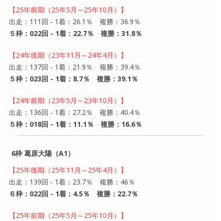
【25年前期（25年5月～25年10月）】
出走：111回 - 1着：26.1％ 複勝：36.9％
５枠：022回 - 1着：22.7％ 複勝：31.8％
【24年後期（23年11月～24年4月）】
出走：137回 - 1着：21.9％ 複勝：39.4％
５枠：023回 - 1着：8.7％ 複勝：39.1％
【24年前期（23年5月～23年10月）】
出走：136回 - 1着：27.2％ 複勝：40.4％
５枠：018回 - 1着：11.1％ 複勝：16.6％
6枠 葛原大陽（A1）
【25年後期（25年11月～25年4月）】
出走：139回 - 1着：23.7％ 複勝：46％
６枠：022回 - 1着：4.5％ 複勝：22.7％
【25年前期（25年5月～25年10月）】