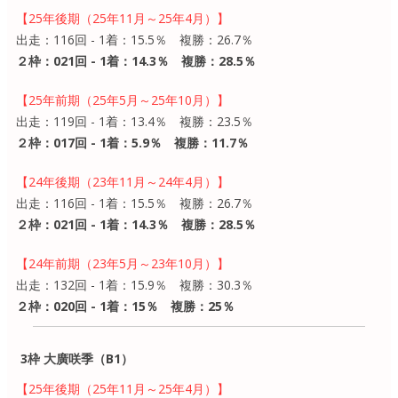
【25年後期（25年11月～25年4月）】
出走：116回 - 1着：15.5％ 複勝：26.7％
２枠：021回 - 1着：14.3％ 複勝：28.5％
【25年前期（25年5月～25年10月）】
出走：119回 - 1着：13.4％ 複勝：23.5％
２枠：017回 - 1着：5.9％ 複勝：11.7％
【24年後期（23年11月～24年4月）】
出走：116回 - 1着：15.5％ 複勝：26.7％
２枠：021回 - 1着：14.3％ 複勝：28.5％
【24年前期（23年5月～23年10月）】
出走：132回 - 1着：15.9％ 複勝：30.3％
２枠：020回 - 1着：15％ 複勝：25％
3枠 大廣咲季（B1）
【25年後期（25年11月～25年4月）】