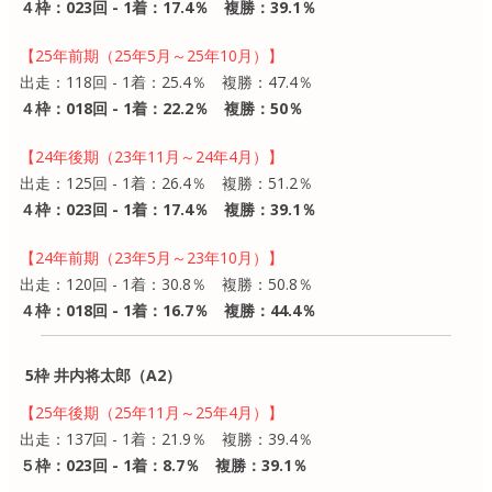
４枠：023回 - 1着：17.4％ 複勝：39.1％
【25年前期（25年5月～25年10月）】
出走：118回 - 1着：25.4％ 複勝：47.4％
４枠：018回 - 1着：22.2％ 複勝：50％
【24年後期（23年11月～24年4月）】
出走：125回 - 1着：26.4％ 複勝：51.2％
４枠：023回 - 1着：17.4％ 複勝：39.1％
【24年前期（23年5月～23年10月）】
出走：120回 - 1着：30.8％ 複勝：50.8％
４枠：018回 - 1着：16.7％ 複勝：44.4％
5枠 井内将太郎（A2）
【25年後期（25年11月～25年4月）】
出走：137回 - 1着：21.9％ 複勝：39.4％
５枠：023回 - 1着：8.7％ 複勝：39.1％