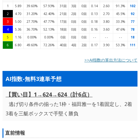
1
5.89
39.60%
57.93%
31回
3回
0回
0.14
2.60
91.3%
102
2
4.70
31.20%
42.40%
21回
2回
0回
0.13
2.70
45.5%
92
3
5.00
27.70%
47.77%
17回
0回
0回
0.18
3.80
33.3%
77
4
5.36
36.70%
52.13%
18回
0回
0回
0.16
3.60
47.6%
78
5
1.16
0.00%
0.00%
0回
0回
0回
- -
- -
- -
18
6
6.80
49.60%
72.26%
40回
4回
2回
0.17
3.90
53.3%
111
>>AI指数の算出方法について
AI指数-無料3連単予想
【買い目】1→624→624（計6点）
逃げ切り条件の揃った1枠・福田雅一を1着固定し、2着
3着を三艇ボックスで手堅く勝負
直前情報