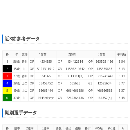
近3節参考データ
枠
年
支部
1節前
2節前
3節前
平均順
1
56歳
香川
OP
4234355
OP
134422614
OP
5635251156
3.54
2
45歳
山口
OP
5124311512
G3
11556211642
OP
135335663
3.13
3
27歳
香川
OP
55F566
OP
3513311[3]
OP
5216241442
3.39
4
28歳
山口
OP
33452452
OP
565623
G3
12525634
3.77
5
19歳
山口
OP
56665444
OP
6664666556
OP
466566565
5.37
6
37歳
山口
OP
154346欠欠
G3
2262364136
OP
161352[4]
3.48
期別選手データ
枠
勝率
2連率
3連率
勝数
優出
優勝
枠ST
枠S順
枠3連
AI