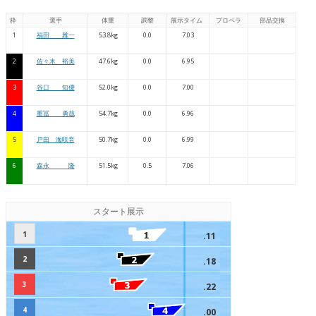
枠
選手
体重
調整
展示タイム
プロペラ
部品交換
1
福田 雅一
53.8kg
0.0
7.03
2
佐々木 裕美
47.6kg
0.0
6.95
3
谷口 知優
52.0kg
0.0
7.00
4
重冨 勇哉
54.7kg
0.0
6.96
5
戸田 海咲音
50.7kg
0.0
6.99
6
森永 隆
51.5kg
0.5
7.06
スタート展示
1
.11
2
.18
3
.22
4
.00