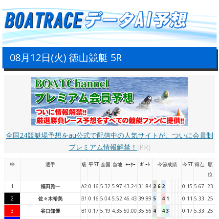
08月12日(火) 徳山競艇 5R
全国24競艇場予想をau公式で配信中の人気サイトが、ついに会員制
プレミアム情報解禁！
[PR]
枠
選手
級
平ST
全国
当地
ﾓｰﾀｰ
ﾎﾞｰﾄ
今節成績
今ST
得点
順
位
1
福田雅一
A2
0.16
5.32
5.97
43.24
31.84
2
6
2
0.15
5.67
23
2
佐々木裕美
B1
0.16
5.04
5.52
46.43
39.89
5
4
1
0.11
5.33
25
3
谷口知優
B1
0.17
5.19
4.35
50.00
35.56
4
4
3
0.17
5.33
25