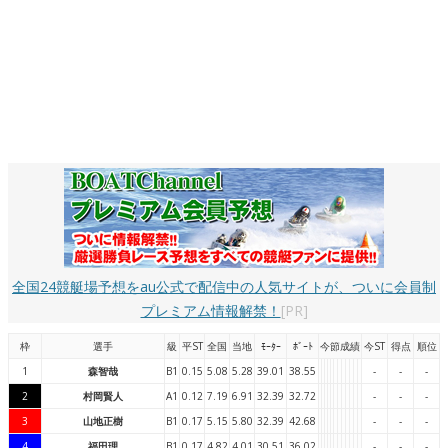
全国24競艇場予想をau公式で配信中の人気サイトが、ついに会員制
プレミアム情報解禁！
[PR]
枠
選手
級
平ST
全国
当地
ﾓｰﾀｰ
ﾎﾞｰﾄ
今節成績
今ST
得点
順位
1
森智哉
B1
0.15
5.08
5.28
39.01
38.55
-
-
-
2
村岡賢人
A1
0.12
7.19
6.91
32.39
32.72
-
-
-
3
山地正樹
B1
0.17
5.15
5.80
32.39
42.68
-
-
-
4
福田理
B1
0.17
4.82
4.01
30.51
36.02
-
-
-