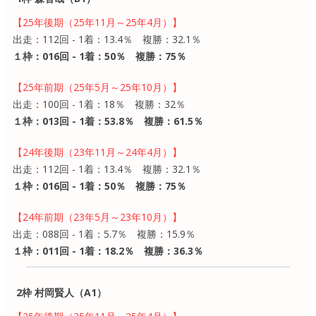
【25年後期（25年11月～25年4月）】
出走：112回 - 1着：13.4％ 複勝：32.1％
１枠：016回 - 1着：50％ 複勝：75％
【25年前期（25年5月～25年10月）】
出走：100回 - 1着：18％ 複勝：32％
１枠：013回 - 1着：53.8％ 複勝：61.5％
【24年後期（23年11月～24年4月）】
出走：112回 - 1着：13.4％ 複勝：32.1％
１枠：016回 - 1着：50％ 複勝：75％
【24年前期（23年5月～23年10月）】
出走：088回 - 1着：5.7％ 複勝：15.9％
１枠：011回 - 1着：18.2％ 複勝：36.3％
2枠 村岡賢人（A1）