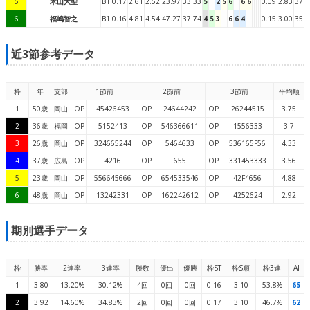
5
木山大聖
B1
0.17
2.61
2.52
23.97
33.33
5
2
5
6
6
6
0.09
2.83
37
6
福嶋智之
B1
0.16
4.81
4.54
47.27
37.74
4
5
3
6
6
4
0.15
3.00
35
近3節参考データ
枠
年
支部
1節前
2節前
3節前
平均順
1
50歳
岡山
OP
45426453
OP
24644242
OP
26244515
3.75
2
36歳
福岡
OP
5152413
OP
546366611
OP
1556333
3.7
3
26歳
岡山
OP
324665244
OP
5464633
OP
536165F56
4.33
4
37歳
広島
OP
4216
OP
655
OP
331453333
3.56
5
23歳
岡山
OP
556645666
OP
654533546
OP
42F4656
4.88
6
48歳
岡山
OP
13242331
OP
162242612
OP
4252624
2.92
期別選手データ
枠
勝率
2連率
3連率
勝数
優出
優勝
枠ST
枠S順
枠3連
AI
1
3.80
13.20%
30.12%
4回
0回
0回
0.16
3.10
53.8%
65
2
3.92
14.60%
34.83%
2回
0回
0回
0.17
3.10
46.7%
62