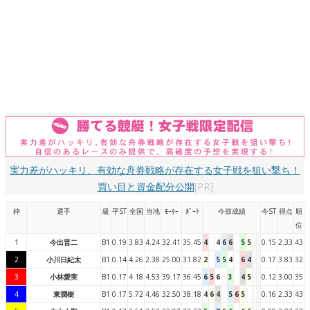
実力差がハッキリ、有効な舟券戦略が存在する女子戦を狙い撃ち！
買い目と資金配分公開
[PR]
枠
選手
級
平ST
全国
当地
ﾓｰﾀｰ
ﾎﾞｰﾄ
今節成績
今ST
得点
順
位
1
今出晋二
B1
0.19
3.83
4.24
32.41
35.45
4
4
6
6
5
5
0.15
2.33
43
2
小川日紀太
B1
0.14
4.26
2.38
25.00
31.82
2
5
5
4
6
4
0.17
3.83
32
3
小林愛実
B1
0.17
4.18
4.53
39.17
36.45
6
5
6
3
4
5
0.12
3.00
35
4
東潤樹
B1
0.17
5.72
4.46
32.50
38.18
4
6
4
5
6
5
0.16
2.33
43