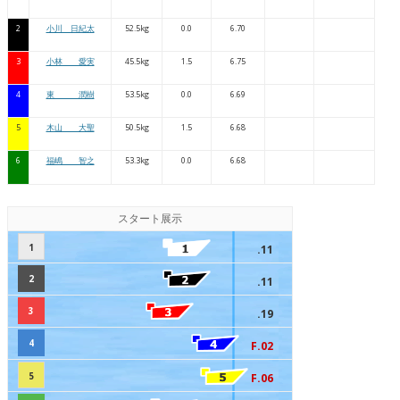
2
小川 日紀太
52.5kg
0.0
6.70
3
小林 愛実
45.5kg
1.5
6.75
4
東 潤樹
53.5kg
0.0
6.69
5
木山 大聖
50.5kg
1.5
6.68
6
福嶋 智之
53.3kg
0.0
6.68
スタート展示
1
.11
2
.11
3
.19
4
F.02
5
F.06