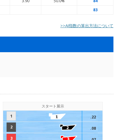
7
3.90
50.0%
84
83
>>AI指数の算出方法について
スタート展示
1
.22
2
.08
3
.07