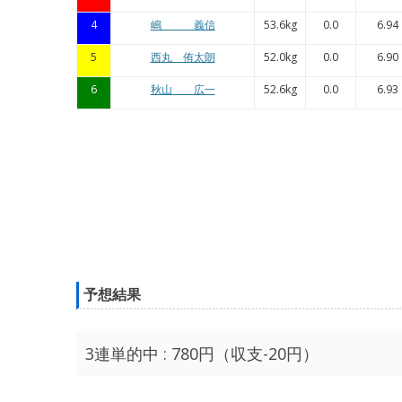
4
嶋 義信
53.6kg
0.0
6.94
5
西丸 侑太朗
52.0kg
0.0
6.90
6
秋山 広一
52.6kg
0.0
6.93
予想結果
3連単的中 : 780円（収支-20円）