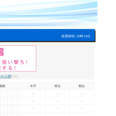
投票締切: 20時16分
配分公開
[PR]
成績
今ST
得点
順位
-
-
-
-
-
-
-
-
-
-
-
-