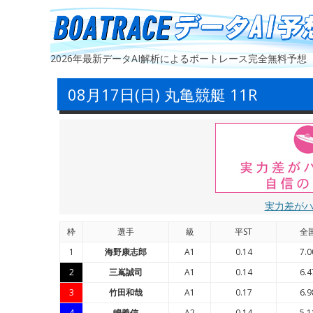
2026年最新データAI解析によるボートレース完全無料予想
08月17日(日) 丸亀競艇 11R
実力差が
枠
選手
級
平ST
全
1
海野康志郎
A1
0.14
7.0
2
三嶌誠司
A1
0.14
6.4
3
竹田和哉
A1
0.17
6.9
4
嶋義信
A2
0.14
5.1