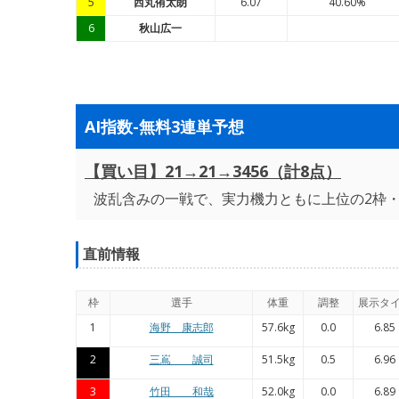
5
西丸侑太朗
6.07
40.60%
6
秋山広一
AI指数-無料3連単予想
【買い目】21→21→3456（計8点）
波乱含みの一戦で、実力機力ともに上位の2枠
直前情報
枠
選手
体重
調整
展示タ
1
海野 康志郎
57.6kg
0.0
6.85
2
三嶌 誠司
51.5kg
0.5
6.96
3
竹田 和哉
52.0kg
0.0
6.89