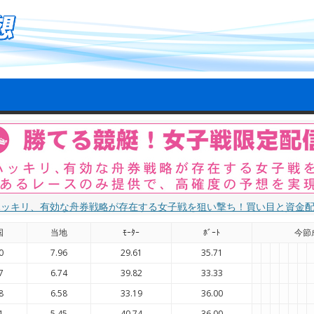
ハッキリ、有効な舟券戦略が存在する女子戦を狙い撃ち！買い目と資金
国
当地
ﾓｰﾀｰ
ﾎﾞｰﾄ
今節
0
7.96
29.61
35.71
7
6.74
39.82
33.33
8
6.58
33.19
36.00
1
5.45
40.74
36.00