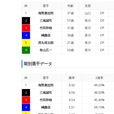
枠
選手
年
齢
支部
1
海野康志郎
37歳
山口
OP
2
三嶌誠司
57歳
香川
OP
3
竹田和哉
31歳
香川
OP
4
嶋義信
36歳
香川
OP
5
西丸侑太朗
21歳
香川
OP
6
秋山広一
50歳
香川
OP
期別選手データ
枠
選手
勝率
2連率
1
海野康志郎
6.92
49.20%
2
三嶌誠司
6.56
48.00%
3
竹田和哉
6.54
45.40%
4
嶋義信
5.51
38.10%