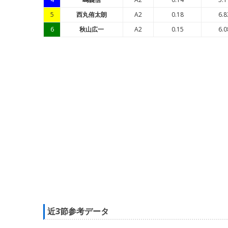
5
西丸侑太朗
A2
0.18
6.8
6
秋山広一
A2
0.15
6.0
近3節参考データ