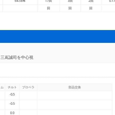
64.58%
17回
3回
2回
0.1
回
回
回
・三嶌誠司を中心視
イム
チルト
プロペラ
部品交換
-0.5
-0.5
0.0