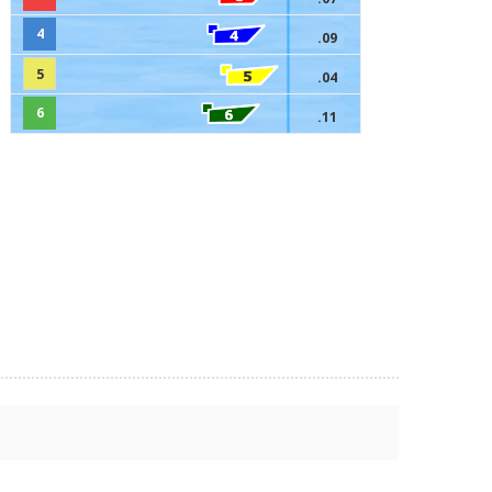
4
.09
5
.04
6
.11