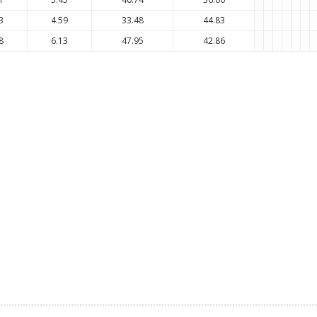
3
4.59
33.48
44.83
8
6.13
47.95
42.86