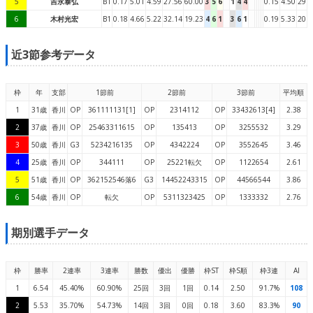
5
吉永泰弘
B1
0.17
5.01
4.59
27.56
60.00
3
5
6
1
4
4
0.15
4.50
29
6
木村光宏
B1
0.18
4.66
5.22
32.14
19.23
4
6
1
3
6
1
0.19
5.33
20
近3節参考データ
枠
年
支部
1節前
2節前
3節前
平均順
1
31歳
香川
OP
361111131[1]
OP
2314112
OP
33432613[4]
2.38
2
37歳
香川
OP
25463311615
OP
135413
OP
3255532
3.29
3
50歳
香川
G3
5234216135
OP
4342224
OP
3552645
3.46
4
25歳
香川
OP
344111
OP
25221転欠
OP
1122654
2.61
5
51歳
香川
OP
362152546落6
G3
14452243315
OP
44566544
3.86
6
54歳
香川
OP
転欠
OP
5311323425
OP
1333332
2.76
期別選手データ
枠
勝率
2連率
3連率
勝数
優出
優勝
枠ST
枠S順
枠3連
AI
1
6.54
45.40%
60.90%
25回
3回
1回
0.14
2.50
91.7%
108
2
5.53
35.70%
54.73%
14回
3回
0回
0.18
3.60
83.3%
90