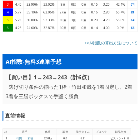
3
4.40
22.90%
33.02%
9回
0回
0回
0.15
3.20
42.1%
74
4
5.77
35.10%
62.06%
27回
0回
0回
0.16
2.80
65.4%
83
5
5.21
30.80%
52.33%
10回
1回
0回
0.20
4.20
55.6%
64
6
4.25
24.60%
32.87%
10回
0回
0回
0.14
4.00
0.0%
66
>>AI指数の算出方法について
AI指数-無料3連単予想
【買い目】1→243→243（計6点）
逃げ切り条件の揃った1枠・竹田和哉を1着固定し、2着
3着を三艇ボックスで手堅く勝負
直前情報
枠
選手
体重
調整
展示タイム
プロペラ
部品交換
1
竹田 和哉
52.0kg
0.0
6.91
ピストン×１ リ