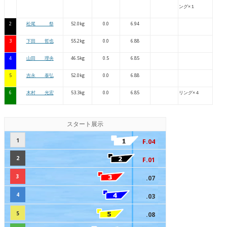
ング×１
2
松尾 祭
52.0kg
0.0
6.94
3
下田 哲也
55.2kg
0.0
6.88
4
山田 理央
46.5kg
0.5
6.85
5
吉永 泰弘
52.0kg
0.0
6.88
6
木村 光宏
53.3kg
0.0
6.85
リング×４
スタート展示
1
F.04
2
F.01
3
.07
4
.03
5
.08