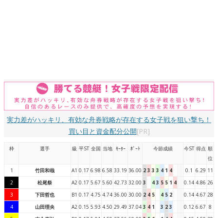
実力差がハッキリ、有効な舟券戦略が存在する女子戦を狙い撃ち！
買い目と資金配分公開
[PR]
枠
選手
級
平ST
全国
当地
ﾓｰﾀｰ
ﾎﾞｰﾄ
今節成績
今ST
得点
順
位
1
竹田和哉
A1
0.17
6.98
6.58
33.19
36.00
2
3
3
3
4
1
4
0.1
6.29
11
2
松尾祭
A2
0.17
5.67
5.60
42.73
32.00
3
4
3
5
5
1
4
0.14
4.86
26
3
下田哲也
B1
0.17
4.75
4.74
36.00
30.00
2
4
5
4
5
2
0.14
4.67
28
4
山田理央
A2
0.15
5.93
4.50
29.49
37.04
3
4
1
3
2
3
0.12
6.67
8