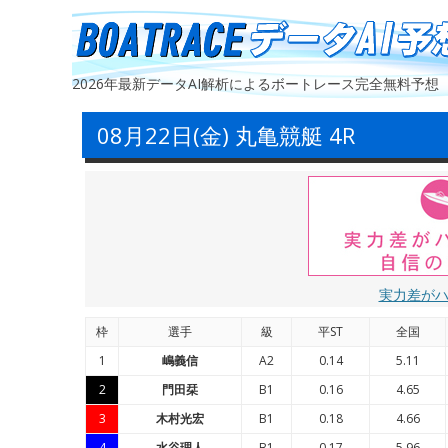
2026年最新データAI解析によるボートレース完全無料予想
08月22日(金) 丸亀競艇 4R
実力差が
枠
選手
級
平ST
全国
1
嶋義信
A2
0.14
5.11
2
門田栞
B1
0.16
4.65
3
木村光宏
B1
0.18
4.66
4
水谷理人
B1
0.17
5.96