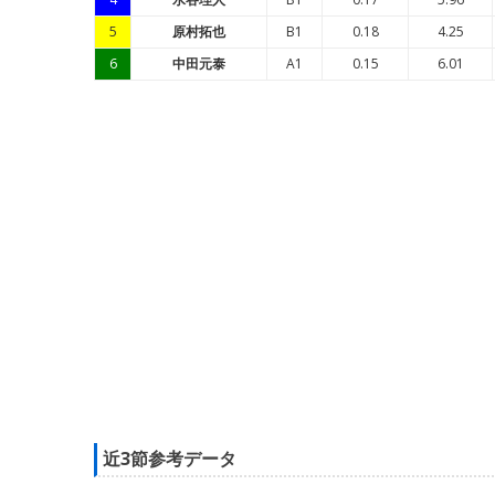
5
原村拓也
B1
0.18
4.25
6
中田元泰
A1
0.15
6.01
近3節参考データ