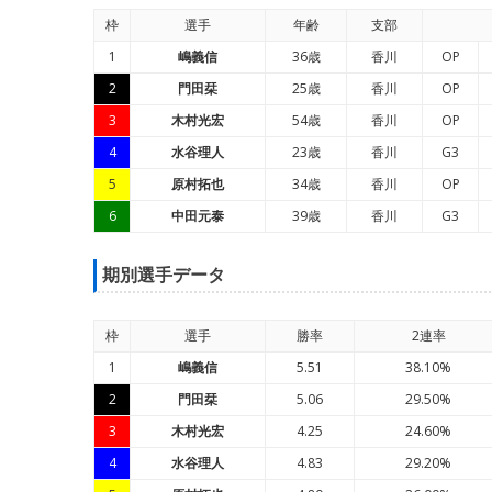
枠
選手
年
齢
支部
1
嶋義信
36歳
香川
OP
2
門田栞
25歳
香川
OP
3
木村光宏
54歳
香川
OP
4
水谷理人
23歳
香川
G3
5
原村拓也
34歳
香川
OP
6
中田元泰
39歳
香川
G3
期別選手データ
枠
選手
勝率
2連率
1
嶋義信
5.51
38.10%
2
門田栞
5.06
29.50%
3
木村光宏
4.25
24.60%
4
水谷理人
4.83
29.20%