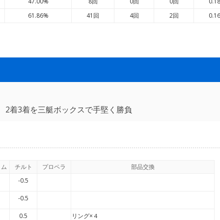
47.00%
8回
0回
0回
0.1
61.86%
41回
4回
2回
0.1
、2着3着を三艇ボックスで手堅く勝負
イム
チルト
プロペラ
部品交換
-0.5
-0.5
0.5
リング×４