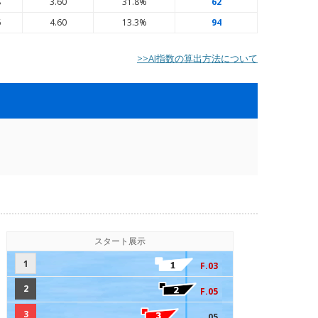
8
3.60
31.8%
62
6
4.60
13.3%
94
>>AI指数の算出方法について
スタート展示
1
F.03
2
F.05
3
.05