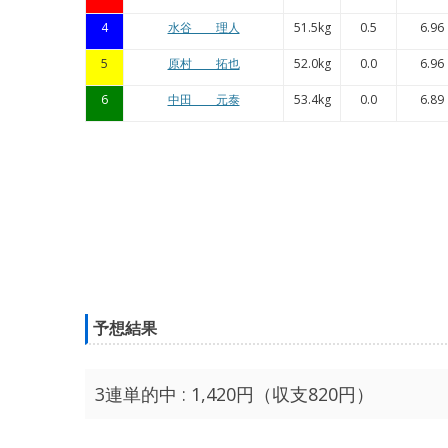
4
水谷 理人
51.5kg
0.5
6.96
5
原村 拓也
52.0kg
0.0
6.96
6
中田 元泰
53.4kg
0.0
6.89
予想結果
3連単的中 : 1,420円（収支820円）