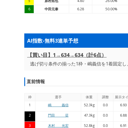
5
原村拓也
4.80
26.00%
6
中田元泰
6.28
50.00%
AI指数-無料3連単予想
【買い目】1→634→634（計6点）
逃げ切り条件の揃った1枠・嶋義信を1着固定し
直前情報
枠
選手
体重
調整
展示タ
1
嶋 義信
52.3kg
0.0
6.93
2
門田 栞
47.3kg
0.0
6.88
3
木村 光宏
52.8kg
0.0
6.91