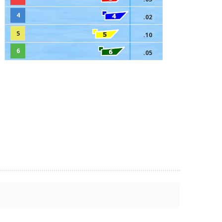
4
.02
5
.10
6
.05