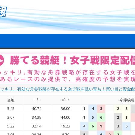
ハッキリ、有効な舟券戦略が存在する女子戦を狙い撃ち！買い目と資金
当地
ﾓｰﾀｰ
ﾎﾞｰﾄ
今節成績
5.45
40.74
36.00
1
4
3
2
3
3.67
34.39
44.00
1
5
6
2
1
5.22
32.14
19.23
4
6
1
3
6
3.95
38.36
8.70
5
6
2
2