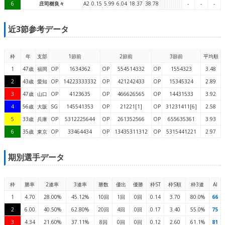
6
庄司樹良々
A2
0.15
5.99
6.04
18.37
38.78
-
-
-
近3節参考データ
枠
年
支部
1節前
2節前
3節前
平均順
1
47歳
福岡
OP
1634362
OP
554514332
OP
1554323
3.48
2
43歳
愛知
OP
14223333332
OP
421242433
OP
15345324
2.89
3
47歳
山口
OP
4123635
OP
466626565
OP
14431533
3.92
4
56歳
大阪
SG
145541353
OP
21221[1]
OP
31231411[6]
2.58
5
33歳
兵庫
OP
5312225644
OP
261352566
OP
655635361
3.93
6
35歳
東京
OP
33464434
OP
13435311312
OP
5315441221
2.97
期別選手データ
枠
勝率
2連率
3連率
勝数
優出
優勝
枠ST
枠S順
枠3連
AI
1
4.70
28.00%
45.12%
10回
1回
0回
0.14
3.70
80.0%
66
2
6.00
40.50%
62.80%
20回
4回
0回
0.17
3.40
55.0%
75
3
4.34
21.60%
37.11%
8回
0回
0回
0.12
2.60
61.1%
81