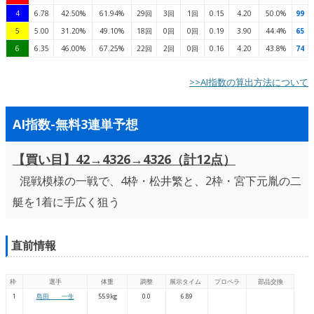
4
6.78
42.50%
61.94%
29回
3回
1回
0.15
4.20
50.0%
99
5
5.00
31.20%
49.10%
18回
0回
0回
0.19
3.90
44.4%
65
6
6.35
46.00%
67.25%
22回
2回
0回
0.16
4.20
43.8%
74
>>AI指数の算出方法について
AI指数-無料3連単予想
【買い目】42→4326→4326（計12点）
混戦模様の一戦で、4枠・松井繁と、2枠・宮下元胤の二
艇を1着に手広く狙う
直前情報
枠
選手
体重
調整
展示タイム
プロペラ
部品交換
1
島田 一生
55.9kg
0.0
6.89