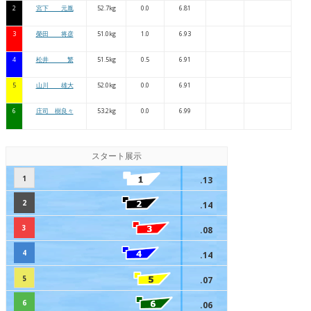
2
宮下 元胤
52.7kg
0.0
6.81
3
榮田 将彦
51.0kg
1.0
6.93
4
松井 繁
51.5kg
0.5
6.91
5
山川 雄大
52.0kg
0.0
6.91
6
庄司 樹良々
53.2kg
0.0
6.99
スタート展示
1
.13
2
.14
3
.08
4
.14
5
.07
6
.06