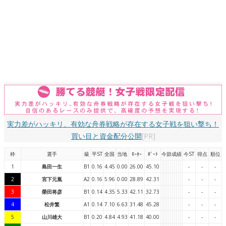
実力差がハッキリ、有効な舟券戦略が存在する女子戦を狙い撃ち！
買い目と資金配分公開
[PR]
枠
選手
級
平ST
全国
当地
ﾓｰﾀｰ
ﾎﾞｰﾄ
今節成績
今ST
得点
順位
1
島田一生
B1
0.16
4.45
0.00
26.00
45.10
-
-
-
2
宮下元胤
A2
0.16
5.96
0.00
28.89
42.31
-
-
-
3
榮田将彦
B1
0.14
4.35
5.33
42.11
32.73
-
-
-
4
松井繁
A1
0.14
7.10
6.63
31.48
45.28
-
-
-
5
山川雄大
B1
0.20
4.84
4.93
41.18
40.00
-
-
-