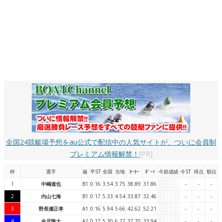
全国24競艇場予想をau公式で配信中の人気サイトが、ついに会員制
プレミアム情報解禁！
[PR]
枠
選手
級
平ST
全国
当地
ﾓｰﾀｰ
ﾎﾞｰﾄ
今節成績
今ST
得点
順位
1
中嶋達也
B1
0.16
3.54
3.75
38.89
31.86
-
-
-
2
内山七海
B1
0.17
5.33
4.54
33.87
32.46
-
-
-
3
野長瀬正孝
A1
0.16
5.94
5.66
42.62
52.21
-
-
-
4
金児隆太
A2
0.17
5.30
6.27
37.70
33.94
-
-
-