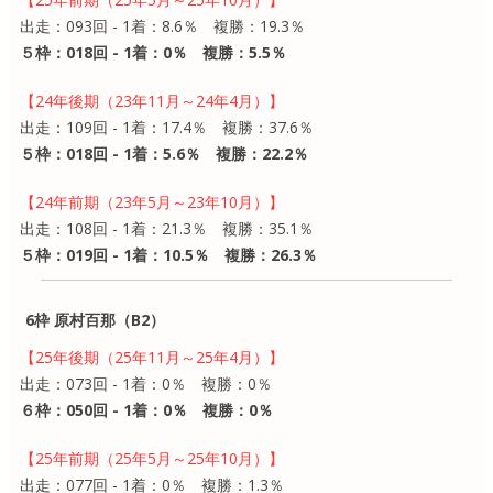
出走：093回 - 1着：8.6％ 複勝：19.3％
５枠：018回 - 1着：0％ 複勝：5.5％
【24年後期（23年11月～24年4月）】
出走：109回 - 1着：17.4％ 複勝：37.6％
５枠：018回 - 1着：5.6％ 複勝：22.2％
【24年前期（23年5月～23年10月）】
出走：108回 - 1着：21.3％ 複勝：35.1％
５枠：019回 - 1着：10.5％ 複勝：26.3％
6枠 原村百那（B2）
【25年後期（25年11月～25年4月）】
出走：073回 - 1着：0％ 複勝：0％
６枠：050回 - 1着：0％ 複勝：0％
【25年前期（25年5月～25年10月）】
出走：077回 - 1着：0％ 複勝：1.3％