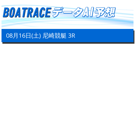
08月16日(土) 尼崎競艇 3R