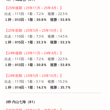
【25年後期（25年11月～25年4月）】
出走：111回 - 1着：7.2％ 複勝：22.5％
１枠：013回 - 1着：30.8％ 複勝：53.8％
【25年前期（25年5月～25年10月）】
出走：110回 - 1着：7.3％ 複勝：14.5％
１枠：015回 - 1着：33.3％ 複勝：53.3％
【24年後期（23年11月～24年4月）】
出走：111回 - 1着：7.2％ 複勝：22.5％
１枠：013回 - 1着：30.8％ 複勝：53.8％
【24年前期（23年5月～23年10月）】
出走：117回 - 1着：5.1％ 複勝：15.3％
１枠：014回 - 1着：14.3％ 複勝：35.7％
2枠 内山七海（B1）