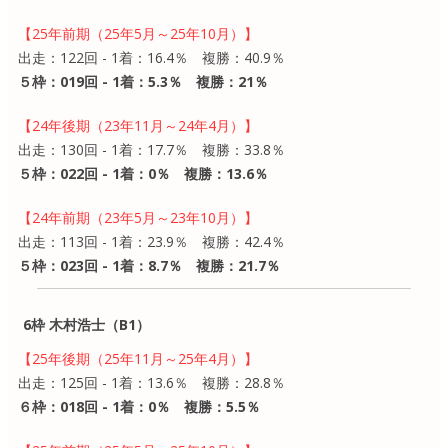
【25年前期（25年5月～25年10月）】
出走：122回 - 1着：16.4％ 複勝：40.9％
５枠：019回 - 1着：5.3％ 複勝：21％
【24年後期（23年11月～24年4月）】
出走：130回 - 1着：17.7％ 複勝：33.8％
５枠：022回 - 1着：0％ 複勝：13.6％
【24年前期（23年5月～23年10月）】
出走：113回 - 1着：23.9％ 複勝：42.4％
５枠：023回 - 1着：8.7％ 複勝：21.7％
6枠 木村浩士（B1）
【25年後期（25年11月～25年4月）】
出走：125回 - 1着：13.6％ 複勝：28.8％
６枠：018回 - 1着：0％ 複勝：5.5％