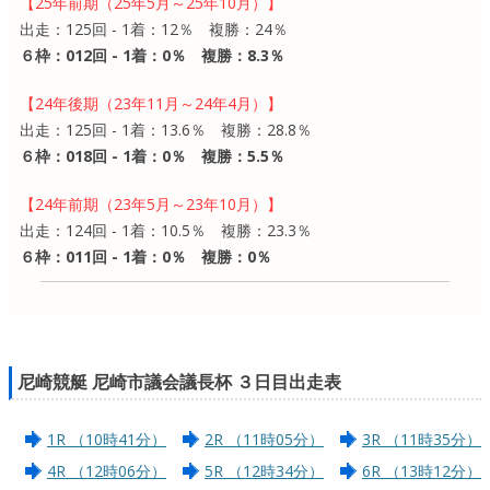
【25年前期（25年5月～25年10月）】
出走：125回 - 1着：12％ 複勝：24％
６枠：012回 - 1着：0％ 複勝：8.3％
【24年後期（23年11月～24年4月）】
出走：125回 - 1着：13.6％ 複勝：28.8％
６枠：018回 - 1着：0％ 複勝：5.5％
【24年前期（23年5月～23年10月）】
出走：124回 - 1着：10.5％ 複勝：23.3％
６枠：011回 - 1着：0％ 複勝：0％
尼崎競艇 尼崎市議会議長杯 ３日目出走表
1R （10時41分）
2R （11時05分）
3R （11時35分）
4R （12時06分）
5R （12時34分）
6R （13時12分）