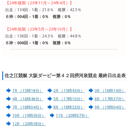
【24年後期（23年11月～24年4月）】
出走：134回 - 1着：21.6％ 複勝：42.5％
６枠：004回 - 1着：0％ 複勝：0％
【24年前期（23年5月～23年10月）】
出走：136回 - 1着：24.3％ 複勝：44.8％
６枠：006回 - 1着：0％ 複勝：0％
住之江競艇 大阪ダービー第４２回摂河泉競走 最終日出走表
1R （15時18分）
2R （15時43分）
3R （16時14分）
4R （16時46分）
5R （17時10分）
6R （17時37分）
7R （18時04分）
8R （18時33分）
9R （19時04分）
10R （19時36分）
11R （20時07分）
12R （20時38分）