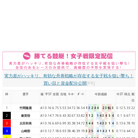
実力差がハッキリ、有効な舟券戦略が存在する女子戦を狙い撃ち！
買い目と資金配分公開
[PR]
枠
選手
級
平ST
全国
当地
ﾓｰﾀｰ
ﾎﾞｰﾄ
今節成績
今ST
得点
順
位
1
竹間隆晟
A1
0.16
6.75
5.53
34.72
36.54
1
3
2
4
4
2
3
転
3
0.12
5.33
22
2
秦英悟
A1
0.14
7.76
6.43
30.67
33.82
1
1
2
1
4
3
4
5
4
0.1
6.67
11
3
太田和美
A1
0.16
6.69
6.99
30.38
34.72
1
4
4
1
4
3
3
1
4
0.13
6.78
10
4
山崎郡
A1
0.12
7.18
6.93
38.46
39.19
3
2
5
4
1
4
2
1
5
0.11
6.44
12