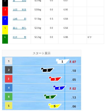
2
秦 英悟
52.0kg
0.0
6.87
3
太田 和美
53.8kg
0.0
6.90
4
山崎 郡
51.5kg
0.5
6.84
5
藤山 雅弘
52.0kg
0.0
6.84
6
松井 繁
52.2kg
0.0
6.88
ギヤ
スタート展示
1
F.07
2
.18
3
.05
4
F.02
6
.13
5
.06