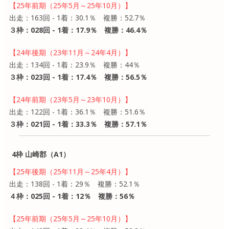
【25年前期（25年5月～25年10月）】
出走：163回 - 1着：30.1％ 複勝：52.7％
３枠：028回 - 1着：17.9％ 複勝：46.4％
【24年後期（23年11月～24年4月）】
出走：134回 - 1着：23.9％ 複勝：44％
３枠：023回 - 1着：17.4％ 複勝：56.5％
【24年前期（23年5月～23年10月）】
出走：122回 - 1着：36.1％ 複勝：51.6％
３枠：021回 - 1着：33.3％ 複勝：57.1％
4枠 山崎郡（A1）
【25年後期（25年11月～25年4月）】
出走：138回 - 1着：29％ 複勝：52.1％
４枠：025回 - 1着：12％ 複勝：56％
【25年前期（25年5月～25年10月）】