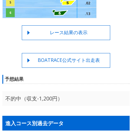
5
.02
6
.13
レース結果の表示
BOATRACE公式サイト出走表
予想結果
不的中（収支-1,200円）
進入コース別過去データ