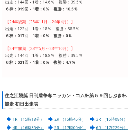
出走：144回 - 1着：14.6％ 複勝：39.5％
６枠：019回 - 1着：0％ 複勝：10.5％
【24年後期（23年11月～24年4月）】
出走：122回 - 1着：18％ 複勝：38.5％
６枠：017回 - 1着：0％ 複勝：0％
【24年前期（23年5月～23年10月）】
出走：144回 - 1着：18.8％ 複勝：39.5％
６枠：021回 - 1着：0％ 複勝：4.7％
住之江競艇 日刊盾争奪ニッカン・コム杯第５９回しぶき杯
競走 初日出走表
1R （15時18分）
2R （15時45分）
3R （16時08分）
4R （16時35分）
5R （17時00分）
6R （17時29分）