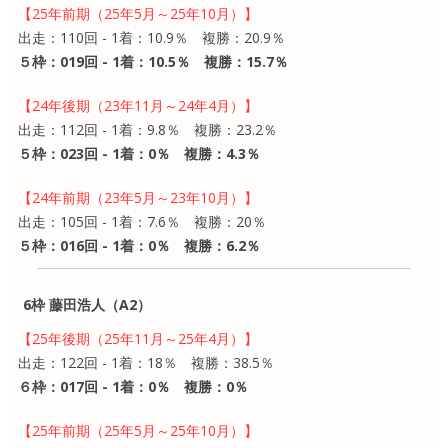
【25年前期（25年5月～25年10月）】
出走：110回 - 1着：10.9％ 複勝：20.9％
５枠：019回 - 1着：10.5％ 複勝：15.7％
【24年後期（23年11月～24年4月）】
出走：112回 - 1着：9.8％ 複勝：23.2％
５枠：023回 - 1着：0％ 複勝：4.3％
【24年前期（23年5月～23年10月）】
出走：105回 - 1着：7.6％ 複勝：20％
５枠：016回 - 1着：0％ 複勝：6.2％
6枠 藤田浩人（A2）
【25年後期（25年11月～25年4月）】
出走：122回 - 1着：18％ 複勝：38.5％
６枠：017回 - 1着：0％ 複勝：0％
【25年前期（25年5月～25年10月）】