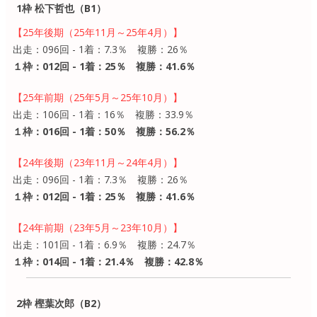
1枠 松下哲也（B1）
【25年後期（25年11月～25年4月）】
出走：096回 - 1着：7.3％ 複勝：26％
１枠：012回 - 1着：25％ 複勝：41.6％
【25年前期（25年5月～25年10月）】
出走：106回 - 1着：16％ 複勝：33.9％
１枠：016回 - 1着：50％ 複勝：56.2％
【24年後期（23年11月～24年4月）】
出走：096回 - 1着：7.3％ 複勝：26％
１枠：012回 - 1着：25％ 複勝：41.6％
【24年前期（23年5月～23年10月）】
出走：101回 - 1着：6.9％ 複勝：24.7％
１枠：014回 - 1着：21.4％ 複勝：42.8％
2枠 樫葉次郎（B2）