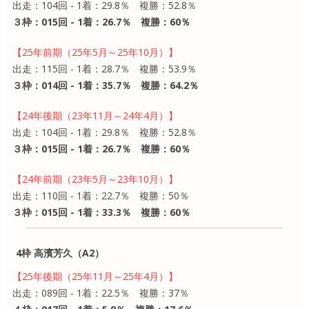
出走：104回 - 1着：29.8％ 複勝：52.8％
３枠：015回 - 1着：26.7％ 複勝：60％
【25年前期（25年5月～25年10月）】
出走：115回 - 1着：28.7％ 複勝：53.9％
３枠：014回 - 1着：35.7％ 複勝：64.2％
【24年後期（23年11月～24年4月）】
出走：104回 - 1着：29.8％ 複勝：52.8％
３枠：015回 - 1着：26.7％ 複勝：60％
【24年前期（23年5月～23年10月）】
出走：110回 - 1着：22.7％ 複勝：50％
３枠：015回 - 1着：33.3％ 複勝：60％
4枠 高濱芳久（A2）
【25年後期（25年11月～25年4月）】
出走：089回 - 1着：22.5％ 複勝：37％