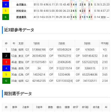
4
金児隆太
B1
0.19
4.96
6.11
31.15
43.40
1
4
4
2
3
6
3
5
0.16
5.25
23
5
村松栄太
B1
0.18
4.90
5.00
30.00
26.23
2
6
5
6
2
3
4
0.18
4.57
27
6
渡邉優美
A1
0.14
6.55
8.71
39.29
30.43
1
4
5
2
1
3
1
4
F
0.14
賞除
—
近3節参考データ
枠
年
支部
1節前
2節前
3節前
平均順
1
53歳
福岡
G3
513666166
OP
655452624
OP
616565
4.5
2
52歳
東京
OP
263345243
OP
156352315
OP
5431454232
3.43
3
46歳
愛知
OP
3113215451
G1
234362645
OP
53212221[3]
2.93
4
38歳
群馬
OP
34
OP
5122211514
OP
3266515
3.11
5
30歳
広島
OP
14324214
OP
52324436
OP
6522546636
3.65
6
33歳
福岡
G2
421452135
OP
123113332[4]
OP
341132511
2.54
期別選手データ
枠
勝率
2連率
3連率
勝数
優出
優勝
枠ST
枠S順
枠3連
AI