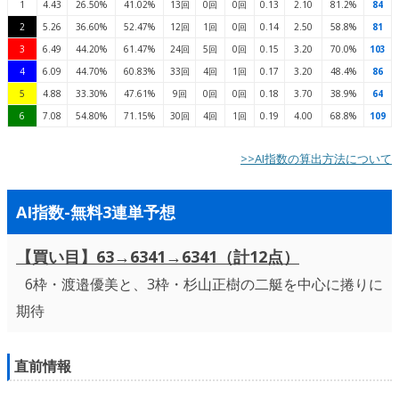
1
4.43
26.50%
41.02%
13回
0回
0回
0.13
2.10
81.2%
84
2
5.26
36.60%
52.47%
12回
1回
0回
0.14
2.50
58.8%
81
3
6.49
44.20%
61.47%
24回
5回
0回
0.15
3.20
70.0%
103
4
6.09
44.70%
60.83%
33回
4回
1回
0.17
3.20
48.4%
86
5
4.88
33.30%
47.61%
9回
0回
0回
0.18
3.70
38.9%
64
6
7.08
54.80%
71.15%
30回
4回
1回
0.19
4.00
68.8%
109
>>AI指数の算出方法について
AI指数-無料3連単予想
【買い目】63→6341→6341（計12点）
6枠・渡邉優美と、3枠・杉山正樹の二艇を中心に捲りに
期待
直前情報