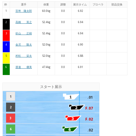
枠
選手
体重
調整
展示タイム
プロペラ
部品交換
1
宮嵜 隆太郎
60.0kg
0.0
6.92
2
高橋 英之
52.4kg
0.0
6.94
3
杉山 正樹
52.4kg
0.0
6.94
4
金児 隆太
52.0kg
0.0
6.90
5
村松 栄太
52.0kg
0.0
6.88
6
渡邉 優美
47.4kg
0.0
6.91
スタート展示
1
.01
2
F.07
3
F.02
6
.02