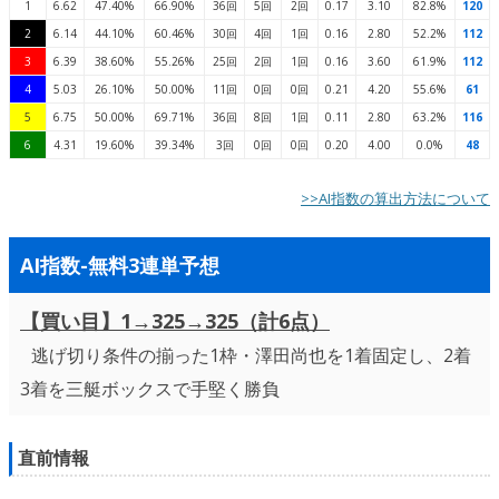
1
6.62
47.40%
66.90%
36回
5回
2回
0.17
3.10
82.8%
120
2
6.14
44.10%
60.46%
30回
4回
1回
0.16
2.80
52.2%
112
3
6.39
38.60%
55.26%
25回
2回
1回
0.16
3.60
61.9%
112
4
5.03
26.10%
50.00%
11回
0回
0回
0.21
4.20
55.6%
61
5
6.75
50.00%
69.71%
36回
8回
1回
0.11
2.80
63.2%
116
6
4.31
19.60%
39.34%
3回
0回
0回
0.20
4.00
0.0%
48
>>AI指数の算出方法について
AI指数-無料3連単予想
【買い目】1→325→325（計6点）
逃げ切り条件の揃った1枠・澤田尚也を1着固定し、2着
3着を三艇ボックスで手堅く勝負
直前情報