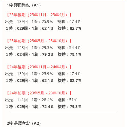
1枠 澤田尚也（A1）
【25年後期（25年11月～25年4月）】
出走：139回 - 1着：25.9％ 複勝：47.4％
１枠：029回 - 1着：62.1％ 複勝：82.7％
【25年前期（25年5月～25年10月）】
出走：123回 - 1着：29.3％ 複勝：54.4％
１枠：024回 - 1着：79.2％ 複勝：79.1％
【24年後期（23年11月～24年4月）】
出走：139回 - 1着：25.9％ 複勝：47.4％
１枠：029回 - 1着：62.1％ 複勝：82.7％
【24年前期（23年5月～23年10月）】
出走：141回 - 1着：28.4％ 複勝：51％
１枠：029回 - 1着：72.4％ 複勝：79.3％
2枠 是澤孝宏（A2）