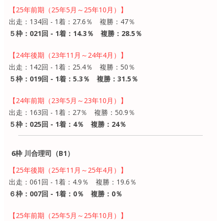
【25年前期（25年5月～25年10月）】
出走：134回 - 1着：27.6％ 複勝：47％
５枠：021回 - 1着：14.3％ 複勝：28.5％
【24年後期（23年11月～24年4月）】
出走：142回 - 1着：25.4％ 複勝：50％
５枠：019回 - 1着：5.3％ 複勝：31.5％
【24年前期（23年5月～23年10月）】
出走：163回 - 1着：27％ 複勝：50.9％
５枠：025回 - 1着：4％ 複勝：24％
6枠 川合理司（B1）
【25年後期（25年11月～25年4月）】
出走：061回 - 1着：4.9％ 複勝：19.6％
６枠：007回 - 1着：0％ 複勝：0％
【25年前期（25年5月～25年10月）】