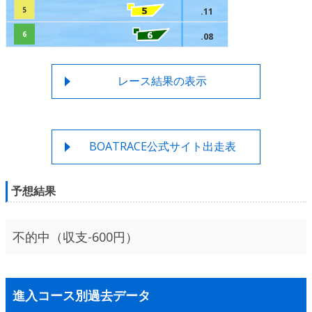
5
.11
6
.08
レース結果の表示
BOATRACE公式サイト出走表
予想結果
不的中（収支-600円）
進入コース別過去データ