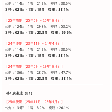
出走：114回 - 1着：21.9％ 複勝：38.6％
３枠：021回 - 1着：19％ 複勝：38.1％
【25年前期（25年5月～25年10月）】
出走：124回 - 1着：29.8％ 複勝：53.2％
３枠：021回 - 1着：23.8％ 複勝：66.6％
【24年後期（23年11月～24年4月）】
出走：114回 - 1着：21.9％ 複勝：38.6％
３枠：021回 - 1着：19％ 複勝：38.1％
【24年前期（23年5月～23年10月）】
出走：136回 - 1着：28.7％ 複勝：47.7％
３枠：021回 - 1着：23.8％ 複勝：38.1％
4枠 廣瀬凜（B1）
【25年後期（25年11月～25年4月）】
出走：134回 - 1着：8.2％ 複勝：26.1％