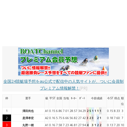
全国24競艇場予想をau公式で配信中の人気サイトが、ついに会員制
プレミアム情報解禁！
[PR]
枠
選手
級
平ST
全国
当地
ﾓｰﾀｰ
ﾎﾞｰﾄ
今節成績
今ST
得点
順
位
1
澤田尚也
A1
0.15
6.86
7.01
28.57
34.29
2
5
1
1
1
1
0.15
8.33
3
2
是澤孝宏
A2
0.16
5.75
6.66
56.82
27.42
3
2
3
2
1
0.18
7.60
7
3
丸野一樹
A1
0.16
7.58
7.23
46.81
27.94
4
3
1
2
2
0.13
7.20
10