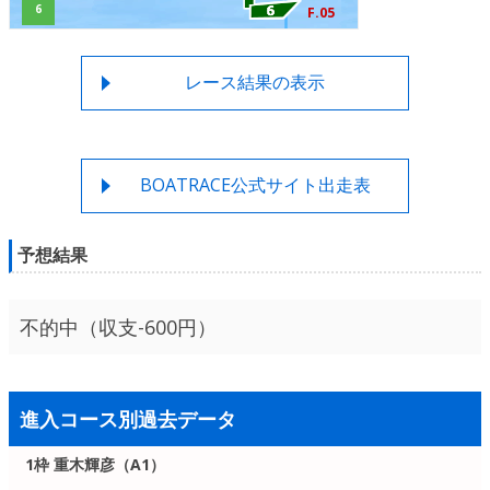
6
F.05
レース結果の表示
BOATRACE公式サイト出走表
予想結果
不的中（収支-600円）
進入コース別過去データ
1枠 重木輝彦（A1）