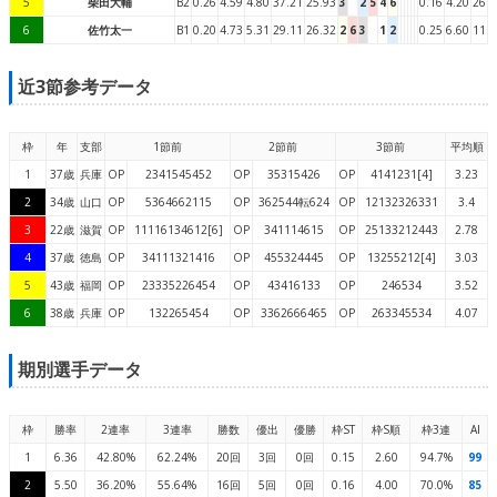
5
柴田大輔
B2
0.26
4.59
4.80
37.21
25.93
3
2
5
4
6
0.16
4.20
26
6
佐竹太一
B1
0.20
4.73
5.31
29.11
26.32
2
6
3
1
2
0.25
6.60
11
近3節参考データ
枠
年
支部
1節前
2節前
3節前
平均順
1
37歳
兵庫
OP
2341545452
OP
35315426
OP
4141231[4]
3.23
2
34歳
山口
OP
5364662115
OP
362544転624
OP
12132326331
3.4
3
22歳
滋賀
OP
11116134612[6]
OP
341114615
OP
25133212443
2.78
4
37歳
徳島
OP
34111321416
OP
455324445
OP
13255212[4]
3.03
5
43歳
福岡
OP
23335226454
OP
43416133
OP
246534
3.52
6
38歳
兵庫
OP
132265454
OP
3362666465
OP
263345534
4.07
期別選手データ
枠
勝率
2連率
3連率
勝数
優出
優勝
枠ST
枠S順
枠3連
AI
1
6.36
42.80%
62.24%
20回
3回
0回
0.15
2.60
94.7%
99
2
5.50
36.20%
55.64%
16回
5回
0回
0.16
4.00
70.0%
85