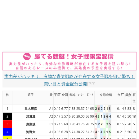
実力差がハッキリ、有効な舟券戦略が存在する女子戦を狙い撃ち！
買い目と資金配分公開
[PR]
枠
選手
級
平ST
全国
当地
ﾓｰﾀｰ
ﾎﾞｰﾄ
今節成績
今ST
得点
順
位
1
重木輝彦
A1
0.19
6.77
7.38
25.37
24.05
2
6
2
2
1
3
0.14
6.83
8
2
渡邉翼
A2
0.17
5.57
6.80
20.00
36.90
4
3
1
2
6
4
0.14
5.50
18
3
廣瀬凜
B1
0.21
5.60
3.90
41.76
28.75
1
2
2
2
5
0.15
7.20
5
4
河野大
A1
0.16
6.28
5.74
38.27
34.21
4
1
3
6
1
5
0.21
5.50
18