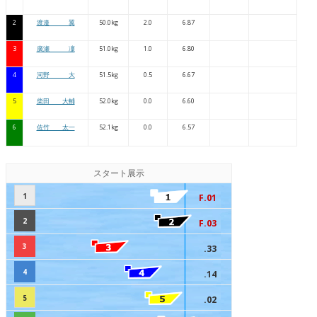
2
渡邉 翼
50.0kg
2.0
6.87
3
廣瀬 凜
51.0kg
1.0
6.80
4
河野 大
51.5kg
0.5
6.67
5
柴田 大輔
52.0kg
0.0
6.60
6
佐竹 太一
52.1kg
0.0
6.57
スタート展示
1
F.01
2
F.03
3
.33
4
.14
5
.02