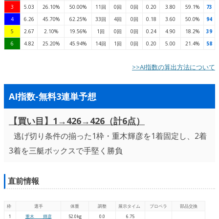
3
5.03
26.10%
50.00%
11回
0回
0回
0.20
3.80
59.1%
73
4
6.26
45.70%
62.25%
33回
4回
0回
0.18
3.60
50.0%
94
5
2.67
2.10%
19.56%
1回
0回
0回
0.24
4.90
18.2%
39
6
4.82
25.20%
45.94%
14回
1回
0回
0.20
5.00
21.4%
58
>>AI指数の算出方法について
AI指数-無料3連単予想
【買い目】1→426→426（計6点）
逃げ切り条件の揃った1枠・重木輝彦を1着固定し、2着
3着を三艇ボックスで手堅く勝負
直前情報
枠
選手
体重
調整
展示タイム
プロペラ
部品交換
1
重木 輝彦
52.0kg
0.0
6.75