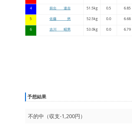
4
前出 達吉
51.5kg
0.5
6.85
5
佐藤 悠
52.5kg
0.0
6.68
6
吉川 昭男
53.0kg
0.0
6.79
予想結果
不的中（収支-1,200円）