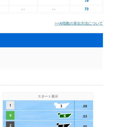
79
- -
- -
73
>>AI指数の算出方法について
スタート展示
1
.08
6
.03
2
.05