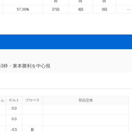
回
回
回
57.36%
37回
4回
0回
- -
3枠・東本勝利を中心視
イム
チルト
プロペラ
部品交換
0.0
0.0
-0.5
新