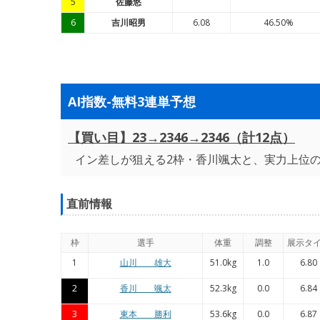
5
佐藤悠
6
吉川昭男
6.08
46.50%
AI指数-無料3連単予想
【買い目】23→2346→2346（計12点）
イン差しが狙える2枠・香川颯太と、実力上位の
直前情報
枠
選手
体重
調整
展示タ
1
山川 雄大
51.0kg
1.0
6.80
2
香川 颯太
52.3kg
0.0
6.84
3
東本 勝利
53.6kg
0.0
6.87