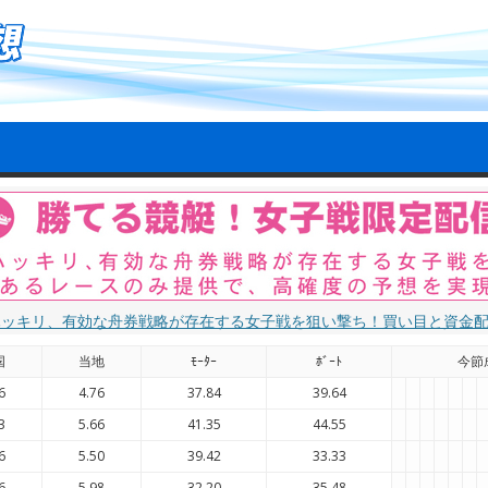
ハッキリ、有効な舟券戦略が存在する女子戦を狙い撃ち！買い目と資金
国
当地
ﾓｰﾀｰ
ﾎﾞｰﾄ
今節
6
4.76
37.84
39.64
3
5.66
41.35
44.55
6
5.50
39.42
33.33
6
5.98
32.20
35.48