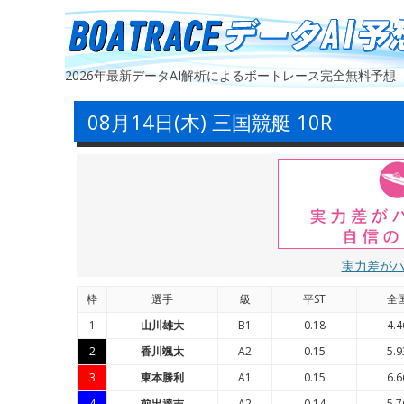
2026年最新データAI解析によるボートレース完全無料予想
08月14日(木) 三国競艇 10R
実力差が
枠
選手
級
平ST
全
1
山川雄大
B1
0.18
4.4
2
香川颯太
A2
0.15
5.9
3
東本勝利
A1
0.15
6.6
4
前出達吉
A2
0.14
5.7