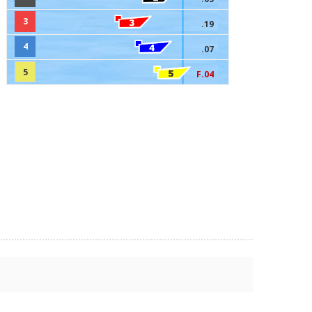
3
.19
4
.07
5
F.04