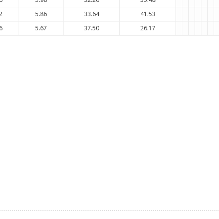
2
5.86
33.64
41.53
6
5.67
37.50
26.17