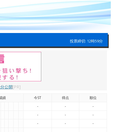
投票締切: 12時59分
配分公開
[PR]
成績
今ST
得点
順位
-
-
-
-
-
-
-
-
-
-
-
-