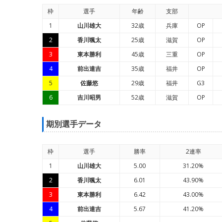
枠
選手
年
齢
支部
1
山川雄大
32歳
兵庫
OP
2
香川颯太
25歳
滋賀
OP
3
東本勝利
45歳
三重
OP
4
前出達吉
35歳
福井
OP
5
佐藤悠
29歳
福井
G3
6
吉川昭男
52歳
滋賀
OP
期別選手データ
枠
選手
勝率
2連率
1
山川雄大
5.00
31.20%
2
香川颯太
6.01
43.90%
3
東本勝利
6.42
43.00%
4
前出達吉
5.67
41.20%