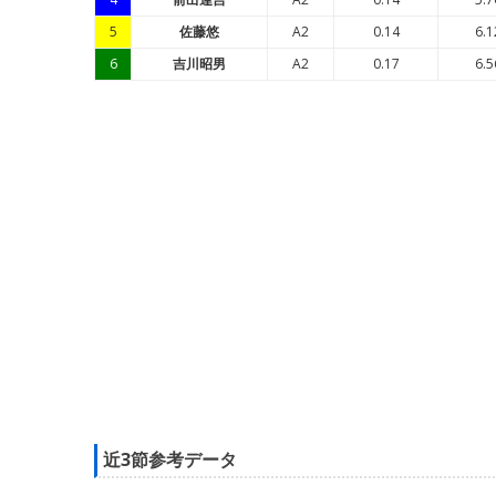
5
佐藤悠
A2
0.14
6.1
6
吉川昭男
A2
0.17
6.5
近3節参考データ