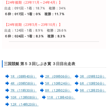
【24年後期（23年11月～24年4月）】
出走：091回 - 1着：18.7％ 複勝：34％
６枠：017回 - 1着：0％ 複勝：11.7％
【24年前期（23年5月～23年10月）】
出走：124回 - 1着：8.9％ 複勝：26.6％
６枠：024回 - 1着：8.3％ 複勝：8.3％
三国競艇 第５３回しぶき賞 ３日目出走表
1R （08時40分）
2R （09時06分）
3R （09時32分）
4R （09時58分）
5R （10時24分）
6R （10時56分）
7R （11時30分）
8R （12時02分）
9R （12時35分）
10R （13時08分）
11R （13時43分）
12R （14時20分）