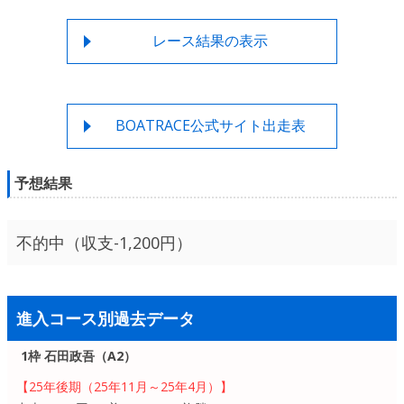
レース結果の表示
BOATRACE公式サイト出走表
予想結果
不的中（収支-1,200円）
進入コース別過去データ
1枠 石田政吾（A2）
【25年後期（25年11月～25年4月）】