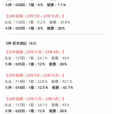
４枠：028回 - 1着：0％ 複勝：7.1％
【24年前期（23年5月～23年10月）】
出走：120回 - 1着：9.2％ 複勝：25.8％
４枠：025回 - 1着：8％ 複勝：28％
5枠 坂本雄紀（A2）
【25年後期（25年11月～25年4月）】
出走：137回 - 1着：24.1％ 複勝：43％
５枠：025回 - 1着：12％ 複勝：28％
【25年前期（25年5月～25年10月）】
出走：114回 - 1着：22.8％ 複勝：42.1％
５枠：016回 - 1着：12.5％ 複勝：43.7％
【24年後期（23年11月～24年4月）】
出走：137回 - 1着：24.1％ 複勝：43％
５枠：025回 - 1着：12％ 複勝：28％