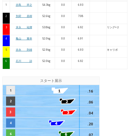
1
吉島 祥之
54.3kg
0.0
6.93
2
別府 昌樹
52.6kg
0.0
7.08
3
末永 祐輝
53.8kg
0.0
6.92
リング×２
4
亀山 雅幸
52.0kg
0.0
6.91
5
吉永 則雄
52.9kg
0.0
6.93
キャリボ
6
石川 諒
52.0kg
0.0
6.92
スタート展示
1
.16
2
.06
3
.04
4
.20
6
.07