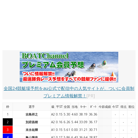
全国24競艇場予想をau公式で配信中の人気サイトが、ついに会員制
プレミアム情報解禁！
[PR]
枠
選手
級
平ST
全国
当地
ﾓｰﾀｰ
ﾎﾞｰﾄ
今節成績
今ST
得点
順位
1
吉島祥之
A2
0.15
5.30
4.60
38.19
36.36
-
-
-
2
別府昌樹
A2
0.16
6.26
5.44
33.09
36.17
-
-
-
3
末永祐輝
A1
0.15
5.61
0.00
31.21
30.71
-
-
-
4
亀山雅幸
A2
0.17
5.86
6.43
36.64
28.87
-
-
-