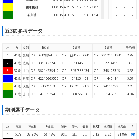
5
吉永則雄
A1
0.16
6.25
6.91
28.57
27.07
-
-
-
6
石川諒
B1
0.15
4.95
5.30
33.53
31.54
-
-
-
近3節参考データ
枠
年
支部
1節前
2節前
3節前
平均順
1
41歳
愛知
OP
612転64333
OP
妨414252241
OP
23122451341
2.89
2
49歳
広島
OP
33514232423
OP
3134633
OP
2234455
3.2
3
37歳
山口
OP
36214235412
OP
615F333434
OP
346125345
3.38
4
42歳
群馬
OP
42216665553
OP
341231452
OP
1443414
3.37
5
46歳
大阪
OP
212211[3]
OP
121223351[3]
OP
241241531
2.23
6
36歳
山口
OP
426553543
OP
41656254
OP
145265
4.04
期別選手データ
枠
勝率
2連率
3連率
勝数
優出
優勝
枠ST
枠S順
枠3連
AI
1
5.79
38.90%
56.48%
30回
3回
0回
0.12
2.20
81.8%
98